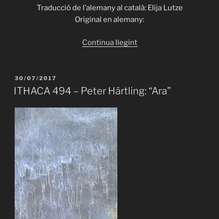
Traducció de l’alemany al català: Elija Lutze
Original en alemany:
«ITHACA
Continua llegint
500
–
Rose
PUBLICAT
30/07/2017
A
Ausländer:
ITHACA 494 – Peter Härtling: “Ara”
“Et
cerques”»