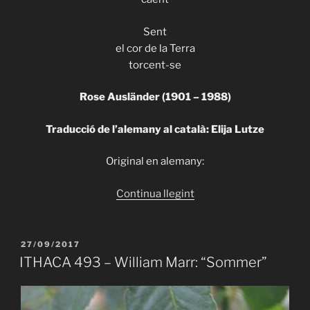
Sent
el cor de la Terra
torcent-se
Rose Ausländer (1901 – 1988)
Traducció de l’alemany al català: Elija Lutze
Original en alemany:
«ITHACA
Continua llegint
505
–
Rose
PUBLICAT
27/09/2017
A
Ausländer
ITHACA 493 – William Marr: “Sommer”
–
“Desgavell”»