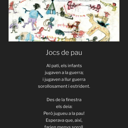
Jocs de pau
Al pati, els infants
jugaven a la guerra;
i jugaven a llur guerra
sorollosament i estrident.
Des de la finestra
els deia:
Però jugueu a la pau!
Esperava que, així,
farien menys soroll.