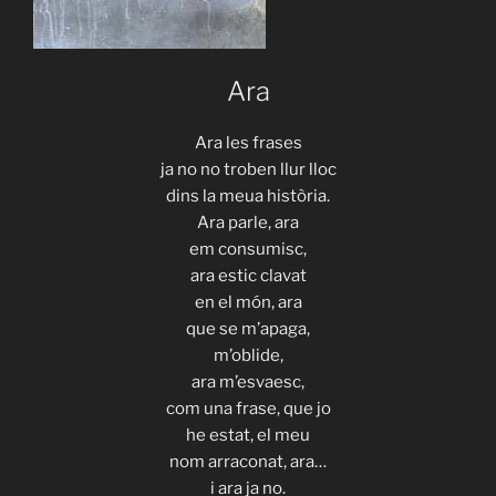
Ara
Ara les frases
ja no no troben llur lloc
dins la meua història.
Ara parle, ara
em consumisc,
ara estic clavat
en el món, ara
que se m’apaga,
m’oblide,
ara m’esvaesc,
com una frase, que jo
he estat, el meu
nom arraconat, ara…
i ara ja no.