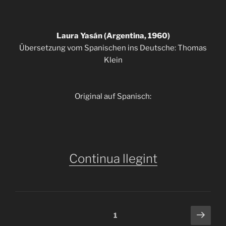
Laura Yasán (Argentina, 1960)
Übersetzung vom Spanischen ins Deutsche: Thomas
Klein
Original auf Spanisch:
«ITHACA
Continua llegint
490
–
Laura
Paginació
Pàgi
Pàgina
1
Yasán: