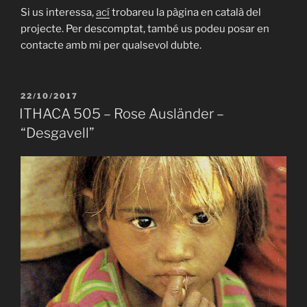
Si us interessa,
ací
trobareu la pàgina en català del
projecte. Per descomptat, també us podeu posar en
contacte amb mi per qualsevol dubte.
PUBLICAT
22/10/2017
A
ITHACA 505 – Rose Ausländer –
“Desgavell”