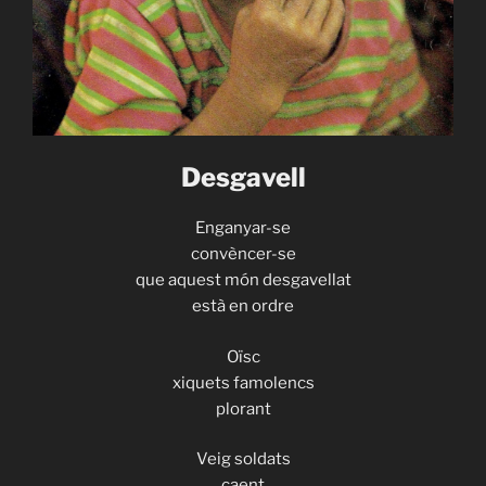
Desgavell
Enganyar-se
convèncer-se
que aquest món desgavellat
està en ordre
Oïsc
xiquets famolencs
plorant
Veig soldats
caent