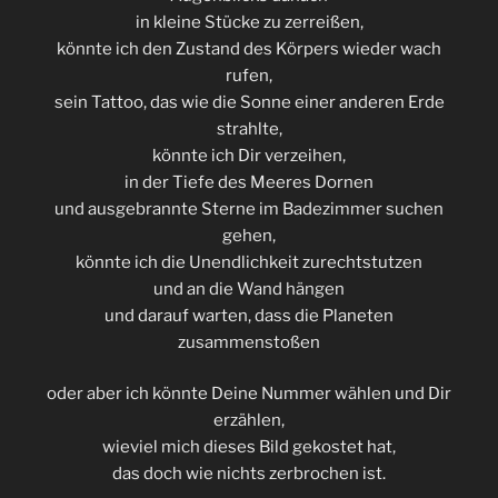
in kleine Stücke zu zerreißen,
könnte ich den Zustand des Körpers wieder wach
rufen,
sein Tattoo, das wie die Sonne einer anderen Erde
strahlte,
könnte ich Dir verzeihen,
in der Tiefe des Meeres Dornen
und ausgebrannte Sterne im Badezimmer suchen
gehen,
könnte ich die Unendlichkeit zurechtstutzen
und an die Wand hängen
und darauf warten, dass die Planeten
zusammenstoßen
oder aber ich könnte Deine Nummer wählen und Dir
erzählen,
wieviel mich dieses Bild gekostet hat,
das doch wie nichts zerbrochen ist.