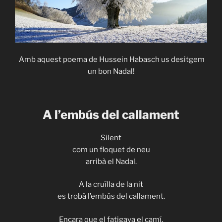
Amb aquest poema de Hussein Habasch us desitgem
un bon Nadal!
A l’embús del callament
Silent
com un floquet de neu
arribà el Nadal.
A la cruïlla de la nit
es trobà l’embús del callament.
Encara que el fatigava el camí,