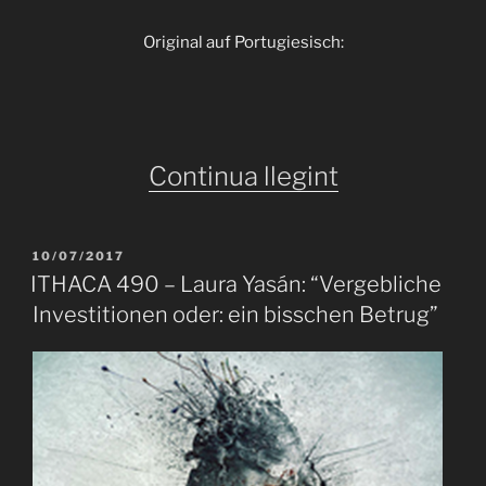
Original auf Portugiesisch:
«ITHACA
Continua llegint
491
–
PUBLICAT
10/07/2017
A
José
ITHACA 490 – Laura Yasán: “Vergebliche
Investitionen oder: ein bisschen Betrug”
Eduardo
Degrazia:
“Ich
schreibe
des