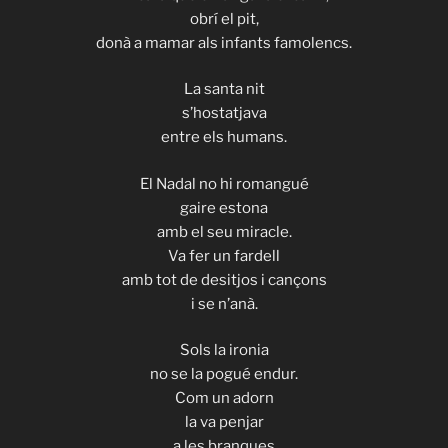
obrí el pit,
donà a mamar als infants famolencs.
La santa nit
s’hostatjava
entre els humans.
El Nadal no hi romangué
gaire estona
amb el seu miracle.
Va fer un fardell
amb tot de desitjos i cançons
i se n’anà.
Sols la ironia
no se la pogué endur.
Com un adorn
la va penjar
a les branques