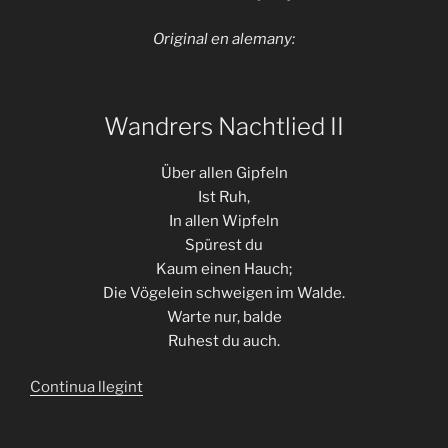
Original en alemany:
Wandrers Nachtlied II
Über allen Gipfeln
Ist Ruh,
In allen Wipfeln
Spürest du
Kaum einen Hauch;
Die Vögelein schweigen im Walde.
Warte nur, balde
Ruhest du auch.
«“Über
Continua llegint
allen
Gipfeln”