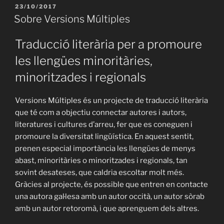
/
PUBLICAT
23/10/2017
A
‘Damunt
Sobre Versions Múltiples
les
muntanyes’
Traducció literària per a promoure
(Goethe)»
les llengües minoritàries,
minoritzades i regionals
Versions Múltiples és un projecte de traducció literària
que té com a objectiu connectar autores i autors,
literatures i cultures d’arreu, fer que es coneguen i
promoure la diversitat lingüística. En aquest sentit,
prenen especial importància les llengües de menys
abast, minoritàries o minoritzades i regionals, tan
sovint desateses, que caldria escoltar molt més.
Gràcies al projecte, és possible que entren en contacte
una autora gal·lesa amb un autor occità, un autor sòrab
amb un autor retoromà, i que aprenguem dels altres.