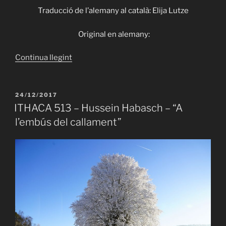
Traducció de l’alemany al català: Elija Lutze
Original en alemany:
«ITHACA
Continua llegint
515
–
Peter
PUBLICAT
24/12/2017
A
Schütt
ITHACA 513 – Hussein Habasch – “A
–
l’embús del callament”
“Jocs
de
pau”»