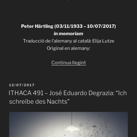
Peter Härtling (03/11/1933 – 10/07/2017)
in memoriam
Traducció de l’alemany al català: Elija Lutze
Original en alemany:
«ITHACA
Continua llegint
494
–
Peter
PUBLICAT
12/07/2017
A
Härtling:
ITHACA 491 – José Eduardo Degrazia: “Ich
“Ara”»
schreibe des Nachts”