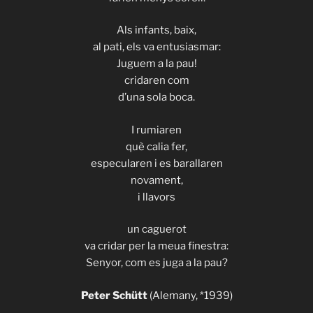
Als infants, baix,
al pati, els va entusiasmar:
Juguem a la pau!
cridaren com
d’una sola boca.
I rumiaren
què calia fer,
especularen i es barallaren
novament,
i llavors
un caguerot
va cridar per la meua finestra:
Senyor, com es juga a la pau?
Peter Schütt
(Alemany, *1939)