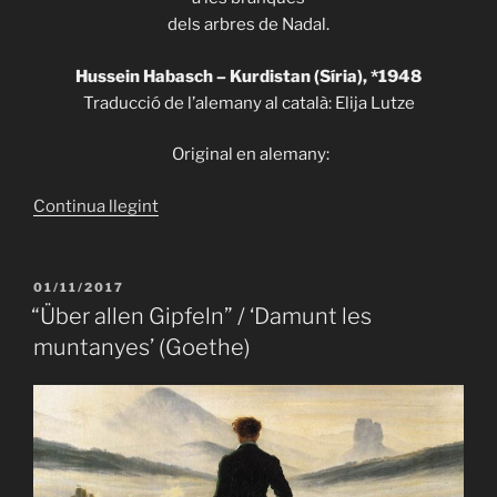
dels arbres de Nadal.
Hussein Habasch – Kurdistan (Síria), *1948
Traducció de l’alemany al català: Elija Lutze
Original en alemany:
«ITHACA
Continua llegint
513
–
Hussein
PUBLICAT
01/11/2017
A
Habasch
“Über allen Gipfeln” / ‘Damunt les
–
muntanyes’ (Goethe)
“A
l’embús
del
callament”»