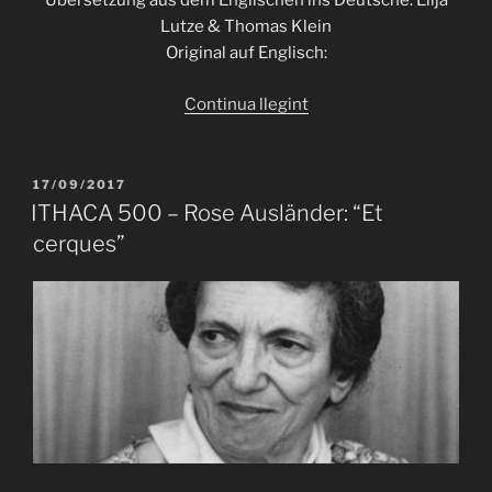
Übersetzung aus dem Englischen ins Deutsche: Elija
Lutze & Thomas Klein
Original auf Englisch:
«ITHACA
Continua llegint
493
–
William
PUBLICAT
17/09/2017
A
Marr:
ITHACA 500 – Rose Ausländer: “Et
“Sommer”»
cerques”