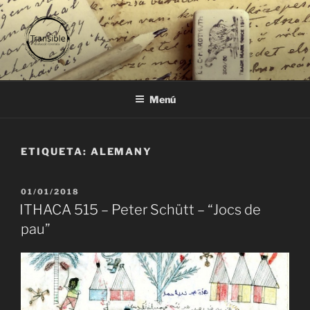
Vés
al
contingut
TRANSIBLE
traducció literària
Menú
ETIQUETA:
ALEMANY
PUBLICAT
01/01/2018
A
ITHACA 515 – Peter Schütt – “Jocs de
pau”