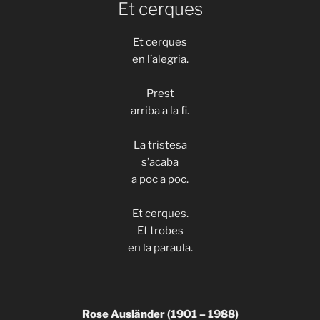
Et cerques
Et cerques
en l’alegria.
Prest
arriba a la fi.
La tristesa
s’acaba
a poc a poc.
Et cerques.
Et trobes
en la paraula.
Rose Ausländer (1901 – 1988)