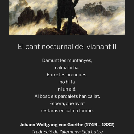
El cant nocturnal del vianant II
Damunt les muntanyes,
calma hi ha.
Entre les branques,
no hi fa
ni un alé.
Al bosc els pardalets han callat.
Espera, que aviat
restaràs en calma també.
Johann Wolfgang von Goethe (1749 – 1832)
Traducció de l’alemany: Elija Lutze