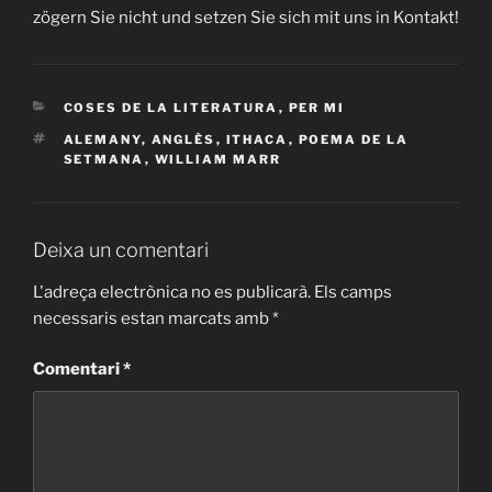
zögern Sie nicht und setzen Sie sich mit uns in Kontakt!
CATEGORIES
COSES DE LA LITERATURA
,
PER MI
ETIQUETES
ALEMANY
,
ANGLÈS
,
ITHACA
,
POEMA DE LA
SETMANA
,
WILLIAM MARR
Deixa un comentari
L'adreça electrònica no es publicarà.
Els camps
necessaris estan marcats amb
*
Comentari
*