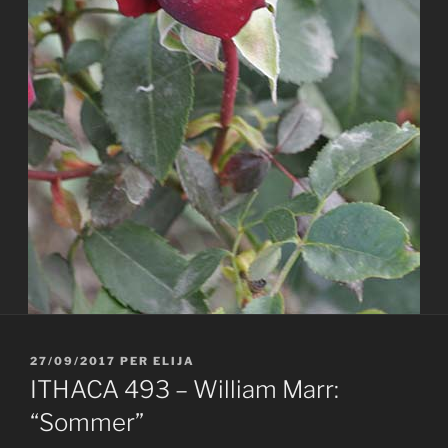
PUBLICAT
27/09/2017
PER
ELIJA
A
ITHACA 493 – William Marr:
“Sommer”