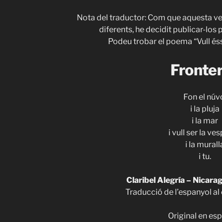
Nota del traductor: Com que aquesta v
diferents, he decidit publicar-los 
Podeu trobar el poema “Vull és
Fronte
Fon el núv
i la pluja
i la mar
i vull ser la ve
i la murall
i tu.
Claribel Alegría – Nicar
Traducció de l’espanyol al 
Original en esp