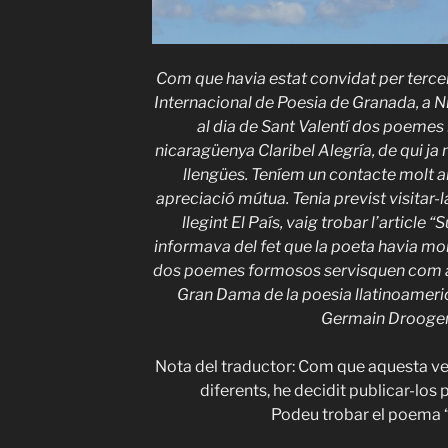
Com que havia estat convidat per tercera
Internacional de Poesia de Granada, a N
al dia de Sant Valentí dos poemes
nicaragüenya Claribel Alegría, de qui ja 
llengües. Teníem un contacte molt a
apreciació mútua. Tenia previst visitar
llegint El País, vaig trobar l’article
informava del fet que la poeta havia mor
dos poemes formosos servisquen com a 
Gran Dama de la poesia llatinoameri
Germain Drooge
Nota del traductor: Com que aquesta v
diferents, he decidit publicar-los 
Podeu trobar el poema 