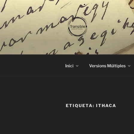
Vés
al
contingut
TRANSIBL
traducció literària
Inici
Versions Múltiples
ETIQUETA:
ITHACA