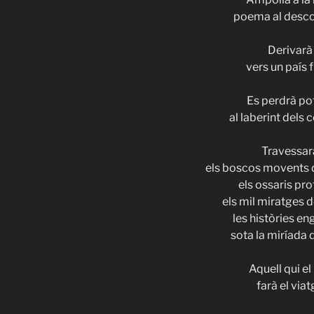
poema al desc
Derivarà
vers un país 
Es perdrà po
al laberint dels 
Travessar
els boscos movents 
els ossaris pr
els mil miratges d
les històries en
sota la miríada 
Aquell qui el l
farà el via