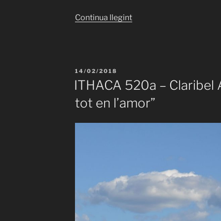
«ITHACA
Continua llegint
520b
–
Claribel
Alegría
PUBLICAT
14/02/2018
–
A
ITHACA 520a – Claribel A
“Fronteres”»
tot en l’amor”