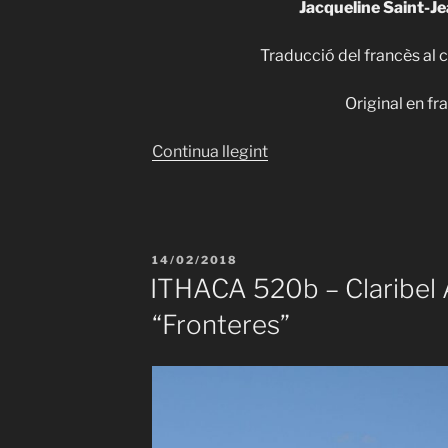
Jacqueline Saint-J
Traducció del francès al c
Original en fr
«ITHACA
Continua llegint
525
–
Jacqueline
Saint-
PUBLICAT
14/02/2018
Jean
A
ITHACA 520b – Claribel A
–
“Fronteres”
“Ampolla
a
la
mar”»