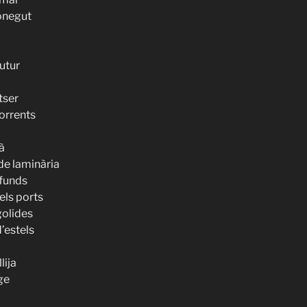
onegut
futur
tser
corrents
à
de laminària
ofunds
els ports
golides
d’estels
lija
tge