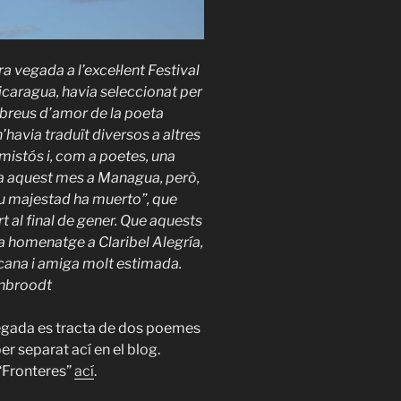
 vegada a l’excel·lent Festival
icaragua, havia seleccionat per
 breus d’amor de la poeta
n’havia traduït diversos a altres
mistós i, com a poetes, una
-la aquest mes a Managua, però,
 “Su majestad ha muerto”, que
t al final de gener. Que aquests
homenatge a Claribel Alegría,
cana i amiga molt estimada.
nbroodt
egada es tracta de dos poemes
per separat ací en el blog.
“Fronteres”
ací
.