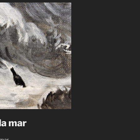
la mar
 mar