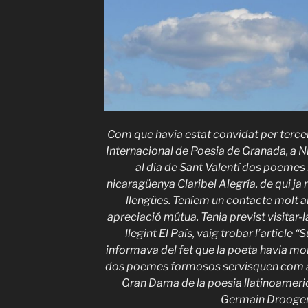
Com que havia estat convidat per tercera
Internacional de Poesia de Granada, a N
al dia de Sant Valentí dos poemes
nicaragüenya Claribel Alegría, de qui ja 
llengües. Teníem un contacte molt a
apreciació mútua. Tenia previst visitar
llegint El País, vaig trobar l’article
informava del fet que la poeta havia mor
dos poemes formosos servisquen com a 
Gran Dama de la poesia llatinoameri
Germain Drooge