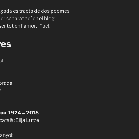
egada es tracta de dos poemes
per separat ací en el blog.
ser tot en l’amor…”
ací
.
res
ol
sprada
a
agua, 1924 – 2018
català: Elija Lutze
anyol: