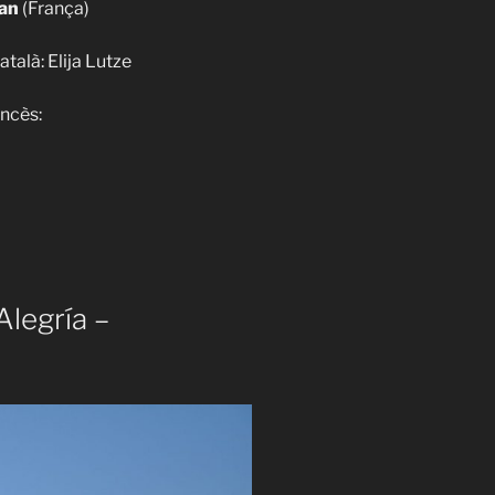
ean
(França)
atalà: Elija Lutze
ancès:
legría –