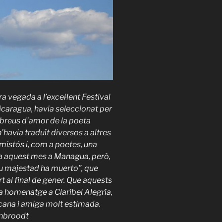
 vegada a l’excel·lent Festival
icaragua, havia seleccionat per
 breus d’amor de la poeta
n’havia traduït diversos a altres
mistós i, com a poetes, una
-la aquest mes a Managua, però,
 “Su majestad ha muerto”, que
t al final de gener. Que aquests
homenatge a Claribel Alegría,
cana i amiga molt estimada.
nbroodt