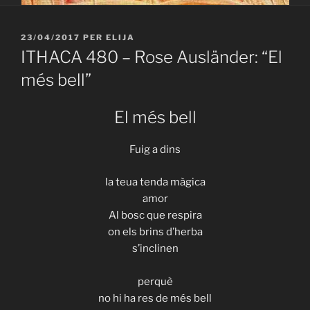
PUBLICAT
23/04/2017
PER
ELIJA
A
ITHACA 480 – Rose Ausländer: “El
més bell”
El més bell
Fuig a dins
la teua tenda màgica
amor
Al bosc que respira
on els brins d’herba
s’inclinen
perquè
no hi ha res de més bell