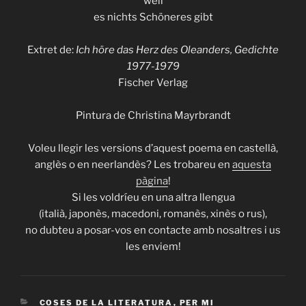
weil
es nichts Schöneres gibt
Extret de:
Ich höre das Herz des Oleanders,
Gedichte
1977-1979
Fischer Verlag
Pintura de Christina Mayrbrandt
Voleu llegir les versions d’aquest poema en castellà,
anglès o en neerlandès? Les trobareu en
aquesta
pàgina
!
Si les voldríeu en una altra llengua
(italià, japonès, macedoni, romanès, xinès o rus),
no dubteu a posar-vos en contacte amb nosaltres i us
les enviem!
CATEGORIES
COSES DE LA LITERATURA
,
PER MI