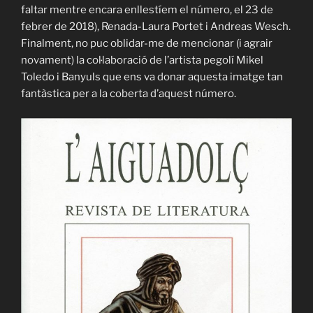
faltar mentre encara enllestíem el número, el 23 de
febrer de 2018), Renada-Laura Portet i Andreas Wesch.
Finalment, no puc oblidar-me de mencionar (i agrair
novament) la col·laboració de l’artista pegolí Mikel
Toledo i Banyuls que ens va donar aquesta imatge tan
fantàstica per a la coberta d’aquest número.