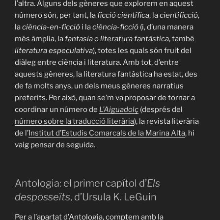
l’altra. Alguns dels gèneres que explorem en aquest
número són, per tant, la
ficció científica
, la
cientificció
,
la
ciència-en-ficció
i la
ciència-ficció
(i, d’una manera
més àmplia, la
fantasia
o
literatura fantàstica
, també
literatura especulativa
), totes les quals són fruit del
diàleg entre ciència i literatura. Amb tot, d’entre
aquests gèneres, la literatura fantàstica ha estat, des
de fa molts anys, un dels meus gèneres narratius
preferits. Per això, quan se’m va proposar de tornar a
coordinar un número de
L’Aiguadolç
(després del
número sobre la traducció literària
), la revista literària
de l’
Institut d’Estudis Comarcals de la Marina Alta
, hi
vaig pensar de seguida.
Antologia: el primer capítol d’
Els
desposseïts
, d’Ursula K. LeGuin
Per a l’apartat d’Antologia, comptem amb la