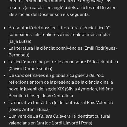
crèdits, el sumari del número 48 de
L’Aiguadolç
i els
resums (en català i en anglès) dels articles del Dossier.
Els articles del Dossier són els següents:
Presentació del dossier “Literatura, ciència i ficció”:
connexions i els realistes d’una realitat més àmplia
(Elija Lutze)
La literatura i la ciència: connivències (Emili Rodríguez-
Bernabeu)
La ficció: una eina per reflexionar sobre l’ètica científica
(Xavier Duran Escriba)
De
Cinc setmanes en globus
a
La guerra del foc
:
reflexions entorn de la presència de la ciència dins la
novel·la juvenil del segle XIX (Sílvia Aymerich, Hélène
Beaulieu i Josep-Joan Centelles)
La narrativa fantàstica (o de fantasia) al País Valencià
(Josep Antoni Fluixà)
L’univers de
La Fallera Calavera
: la identitat cultural
valenciana en (un) joc (Jordi Llavoré i Pons)