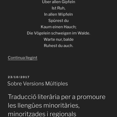
Über allen Gipfeln
Ist Ruh,
In allen Wipfeln
Spürest du
Kaum einen Hauch;
Die Vögelein schweigen im Walde.
Warte nur, balde
Ruhest du auch.
«“Über
Continua llegint
allen
Gipfeln”
/
PUBLICAT
23/10/2017
A
‘Damunt
Sobre Versions Múltiples
les
muntanyes’
Traducció literària per a promoure
(Goethe)»
les llengües minoritàries,
minoritzades i regionals