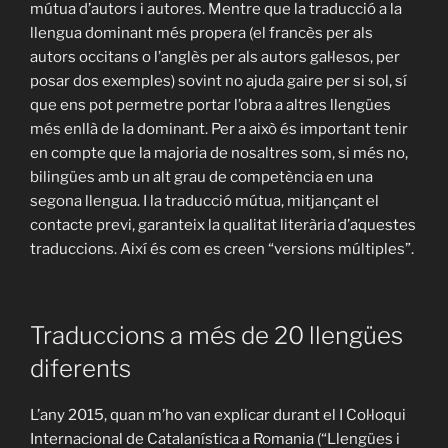
mútua d’autors i autores. Mentre que la traducció a la
llengua dominant més propera (el francès per als
autors occitans o l’anglès per als autors gal·lesos, per
posar dos exemples) sovint no ajuda gaire per si sol, sí
que ens pot permetre portar l’obra a altres llengües
més enllà de la dominant. Per a això és important tenir
en compte que la majoria de nosaltres som, si més no,
bilingües amb un alt grau de competència en una
segona llengua. I la traducció mútua, mitjançant el
contacte previ, garanteix la qualitat literària d’aquestes
traduccions. Així és com es creen “versions múltiples”.
Traduccions a més de 20 llengües
diferents
L’any 2015, quan m’ho van explicar durant el I Col·loqui
Internacional de Catalanística a Romania (“Llengües i