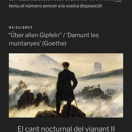
teniu el número sencer a la vostra disposició!
PUBLICAT
01/11/2017
A
“Über allen Gipfeln” / ‘Damunt les
muntanyes’ (Goethe)
El cant nocturnal del vianant II