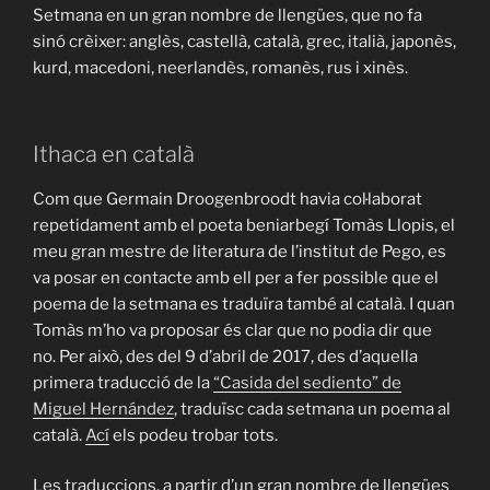
Setmana en un gran nombre de llengües, que no fa
sinó crèixer: anglès, castellà, català, grec, italià, japonès,
kurd, macedoni, neerlandès, romanès, rus i xinès.
Ithaca en català
Com que Germain Droogenbroodt havia col·laborat
repetidament amb el poeta beniarbegí Tomàs Llopis, el
meu gran mestre de literatura de l’institut de Pego, es
va posar en contacte amb ell per a fer possible que el
poema de la setmana es traduïra també al català. I quan
Tomàs m’ho va proposar és clar que no podia dir que
no. Per això, des del 9 d’abril de 2017, des d’aquella
primera traducció de la
“Casida del sediento” de
Miguel Hernández
, traduïsc cada setmana un poema al
català.
Ací
els podeu trobar tots.
Les traduccions, a partir d’un gran nombre de llengües