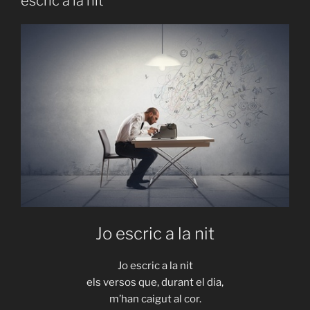
escric a la nit”
Yasán:
“Vergeblich
Investitione
oder:
ein
bisschen
Betrug”»
Jo escric a la nit
Jo escric a la nit
els versos que, durant el dia,
m’han caigut al cor.