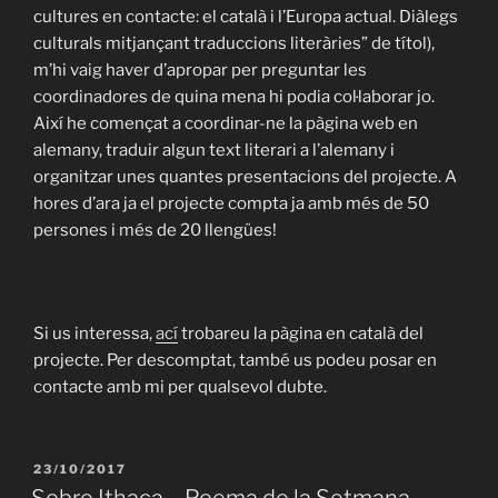
cultures en contacte: el català i l’Europa actual. Diàlegs
culturals mitjançant traduccions literàries” de títol),
m’hi vaig haver d’apropar per preguntar les
coordinadores de quina mena hi podia col·laborar jo.
Així he començat a coordinar-ne la pàgina web en
alemany, traduir algun text literari a l’alemany i
organitzar unes quantes presentacions del projecte. A
hores d’ara ja el projecte compta ja amb més de 50
persones i més de 20 llengües!
Si us interessa,
ací
trobareu la pàgina en català del
projecte. Per descomptat, també us podeu posar en
contacte amb mi per qualsevol dubte.
PUBLICAT
23/10/2017
A
Sobre Ithaca – Poema de la Setmana