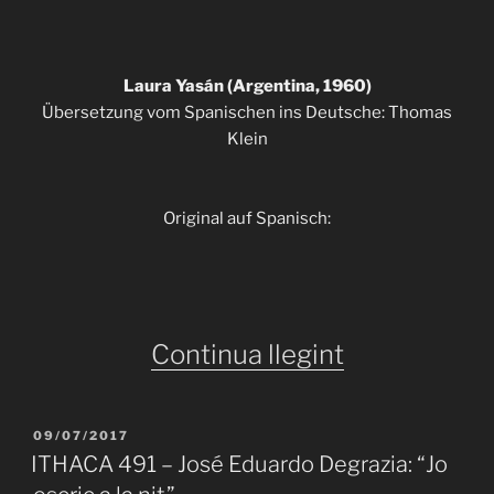
Laura Yasán (Argentina, 1960)
Übersetzung vom Spanischen ins Deutsche: Thomas
Klein
Original auf Spanisch:
«ITHACA
Continua llegint
490
–
PUBLICAT
09/07/2017
A
Laura
ITHACA 491 – José Eduardo Degrazia: “Jo