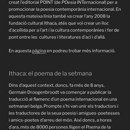
creat l’editorial POINT (de
POesia INTernacional
) per a
promocionar la poesia contemporània internacional. En
aquesta mateixa línia també va crear l’any 2008 la
fundació cultural Ithaca, atés que vol crear un lloc
d’acollida per a l’art i la cultura contemporànies i fer de
pont entre les cultures i literatures d’ací i d’allà.
En aquesta
pàgina
en podreu trobar més informació.
Ithaca: el poema de la setmana
Dins d’aquest context, doncs, fa més de 8 anys,
Germain Droogenbroodt va començar a publicar la
traducció al flamenc d’un poema internacional en una
setmanari belga. Prompte s’hi van unir els traductors i
les traductores de la seua poesia i amigues-poetesses
i amics-poetes d’arreu del món. Així doncs, a hores
d’ara, més de 8000 persones lligen el Poema de la