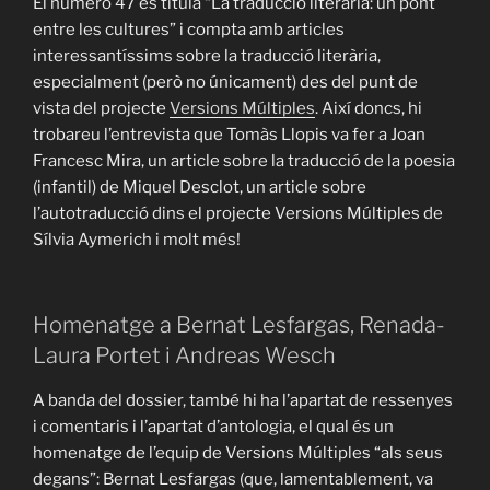
El número 47 es titula “La traducció literària: un pont
entre les cultures” i compta amb articles
interessantíssims sobre la traducció literària,
especialment (però no únicament) des del punt de
vista del projecte
Versions Múltiples
. Així doncs, hi
trobareu l’entrevista que Tomàs Llopis va fer a Joan
Francesc Mira, un article sobre la traducció de la poesia
(infantil) de Miquel Desclot, un article sobre
l’autotraducció dins el projecte Versions Múltiples de
Sílvia Aymerich i molt més!
Homenatge a Bernat Lesfargas, Renada-
Laura Portet i Andreas Wesch
A banda del dossier, també hi ha l’apartat de ressenyes
i comentaris i l’apartat d’antologia, el qual és un
homenatge de l’equip de Versions Múltiples “als seus
degans”: Bernat Lesfargas (que, lamentablement, va