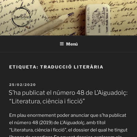
Vés
al
contingut
TRANSIBLE
traducció literària
Menú
ETIQUETA:
TRADUCCIÓ LITERÀRIA
PUBLICAT
25/02/2020
A
S’ha publicat el número 48 de L’Aiguadolç:
“Literatura, ciència i ficció”
Em plau enormement poder anunciar que s’ha publicat
el número 48 (2019) de
L’Aiguadolç
, amb títol
“Literatura, ciència i ficció”, el dossier del qual he tingut