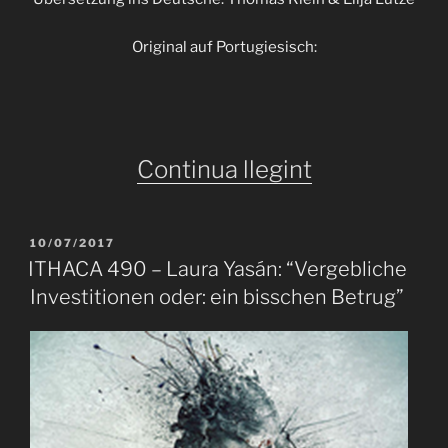
Original auf Portugiesisch:
«ITHACA
Continua llegint
491
–
PUBLICAT
10/07/2017
A
José
ITHACA 490 – Laura Yasán: “Vergebliche
Investitionen oder: ein bisschen Betrug”
Eduardo
Degrazia:
“Ich
schreibe
des