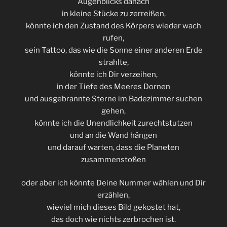
Augenblicks danach
in kleine Stücke zu zerreißen,
könnte ich den Zustand des Körpers wieder wach
rufen,
sein Tattoo, das wie die Sonne einer anderen Erde
strahlte,
könnte ich Dir verzeihen,
in der Tiefe des Meeres Dornen
und ausgebrannte Sterne im Badezimmer suchen
gehen,
könnte ich die Unendlichkeit zurechtstutzen
und an die Wand hängen
und darauf warten, dass die Planeten
zusammenstoßen
oder aber ich könnte Deine Nummer wählen und Dir
erzählen,
wieviel mich dieses Bild gekostet hat,
das doch wie nichts zerbrochen ist.