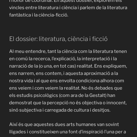
l’honor de coordinar. En aquest dossier, explorem els
vincles entre literatura i ciència i parlem de la literatura
fantàstica i la ciència-ficció.
El dossier: literatura, ciència i ficció
Al meu entendre, tant la ciència com la literatura tenen
en comú la recerca, l’explicació, la interpretació i la
narració de la (o una, en tot cas) realitat. Ens expliquem,
ens narrem, ens contem, i aquesta aproximació a la
nostra vida i al que ens envolta condiciona alhora com
ens veiem i com veiem la realitat. No és debades que
els estudis psicològics (com ara de la Gestalt) han
demostrat que la percepció no és objectiva o innocent,
sinó subjectiva i carregada de cultura i desitjos.
Així és que aquestes dues arts humanes van sovint
lligades i constitueixen una font d’inspiració l’una per a