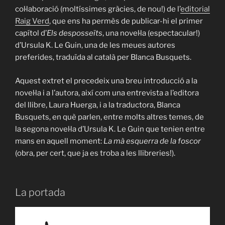
col·laboració (moltíssimes gràcies, de nou!) de l’
editorial
Raig Verd
, que ens ha permès de publicar-hi el primer
capítol d’
Els desposseïts
, una novel·la (espectacular!)
d’Ursula K. Le Guin, una de les meues autores
preferides, traduïda al català per Blanca Busquets.
Aquest extret el precedeix una breu introducció a la
novel·la i a l’autora, així com una entrevista a l’editora
del llibre, Laura Huerga, i a la traductora, Blanca
Busquets, en què parlen, entre molts altres temes, de
la segona novel·la d’Ursula K. Le Guin que tenien entre
mans en aquell moment:
La mà esquerra de la foscor
(obra, per cert, que ja es troba a les llibreries!).
La portada