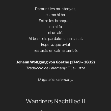
Damunt les muntanyes,
calma hi ha.
Entre les branques,
no hi fa
ni un alé.
Al bosc els pardalets han callat.
Espera, que aviat
restaràs en calma també.
Johann Wolfgang von Goethe (1749 – 1832)
Traducció de l’alemany: Elija Lutze
Original en alemany:
Wandrers Nachtlied II