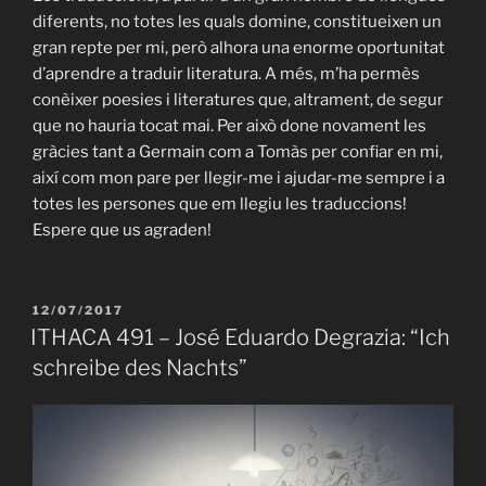
diferents, no totes les quals domine, constitueixen un
gran repte per mi, però alhora una enorme oportunitat
d’aprendre a traduir literatura. A més, m’ha permès
conèixer poesies i literatures que, altrament, de segur
que no hauria tocat mai. Per això done novament les
gràcies tant a Germain com a Tomàs per confiar en mi,
així com mon pare per llegir-me i ajudar-me sempre i a
totes les persones que em llegiu les traduccions!
Espere que us agraden!
PUBLICAT
12/07/2017
A
ITHACA 491 – José Eduardo Degrazia: “Ich
schreibe des Nachts”