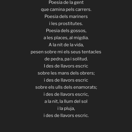
Poesia de la gent
que camina pels carrers.
Poesia dels mariners
i les prostitutes.
Poesia dels gossos,
a les places, al migdia.
A la nit de la vida,
pesen sobre mi els seus tentacles
de pedra, pa i solitud.
I des de llavors escric
sobre les mans dels obrers;
i des de llavors escric
sobre els ulls dels enamorats;
i des de llavors escric,
a la nit, la llum del sol
i la pluja,
i des de llavors escric.