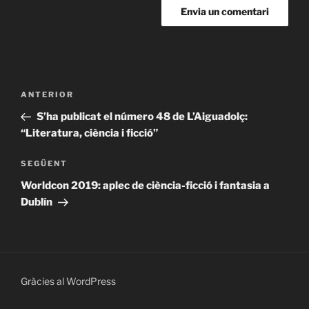
Navegació
Entrada
ANTERIOR
d'entrades
anterior
S’ha publicat el número 48 de L’Aiguadolç:
“Literatura, ciència i ficció”
Entrada
SEGÜENT
següent
Worldcon 2019: aplec de ciència-ficció i fantasia a
Dublín
Gràcies al WordPress