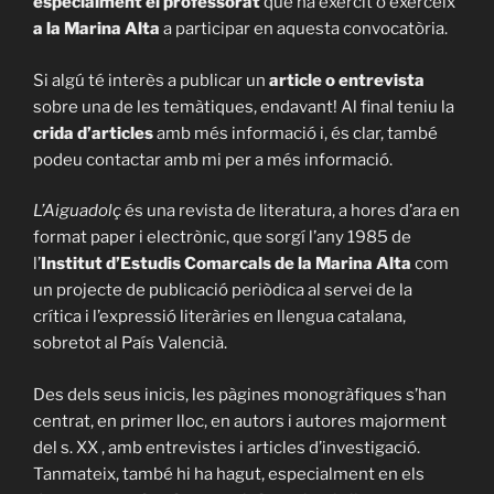
especialment el professorat
que ha exercit o exerceix
a la Marina Alta
a participar en aquesta convocatòria.
Si algú té interès a publicar un
article o entrevista
sobre una de les temàtiques, endavant! Al final teniu la
crida d’articles
amb més informació i, és clar, també
podeu contactar amb mi per a més informació.
L’Aiguadolç
és una revista de literatura, a hores d’ara en
format paper i electrònic, que sorgí l’any 1985 de
l’
Institut d’Estudis Comarcals de la Marina Alta
com
un projecte de publicació periòdica al servei de la
crítica i l’expressió literàries en llengua catalana,
sobretot al País Valencià.
Des dels seus inicis, les pàgines monogràfiques s’han
centrat, en primer lloc, en autors i autores majorment
del s. XX , amb entrevistes i articles d’investigació.
Tanmateix, també hi ha hagut, especialment en els