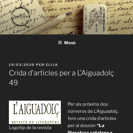
Vés
al
contingut
TRANSIBLE
traducció literària
Menú
PUBLICAT
19/03/2020
PER
ELIJA
A
Crida d’articles per a L’Aiguadolç
49
Per als pròxims dos
números de
L’Aiguadolç
,
fem una crida d’articles
per al dossier
“La
Logotip de la revista
literatura catalana a