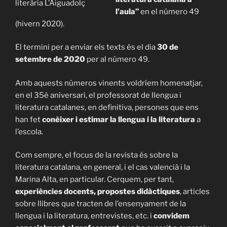
literària L’Aiguadolç
l’aula”
en el número 49
(hivern 2020).
El termini per a enviar els texts és el dia
30 de
setembre de 2020
per al número 49.
Amb aquests números vinents voldríem homenatjar,
en el 35è aniversari, el professorat de llengua i
literatura catalanes, en definitiva, persones que ens
han fet
conèixer i estimar la llengua i la literatura
a
l’escola.
Com sempre, el focus de la revista és sobre la
literatura catalana, en general, i el cas valencià i la
Marina Alta, en particular. Cerquem, per tant,
experiències docents, propostes didàctiques
, articles
sobre llibres que tracten de l’ensenyament de la
llengua i la literatura, entrevistes, etc. i
convidem