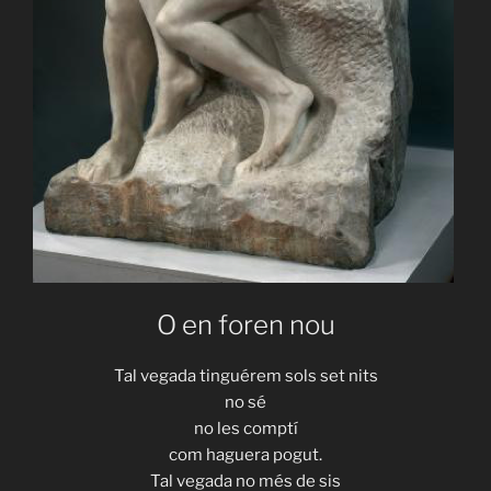
O en foren nou
Tal vegada tinguérem sols set nits
no sé
no les comptí
com haguera pogut.
Tal vegada no més de sis