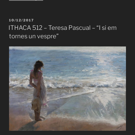
514
–
Idea
PUBLICAT
10/12/2017
A
Vilariño
ITHACA 512 – Teresa Pascual – “I si em
–
tornes un vespre”
“O
en
foren
nou”»