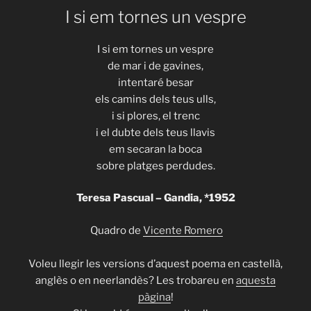
I si em tornes un vespre
I si em tornes un vespre
de mar i de gavines,
intentaré besar
els camins dels teus ulls,
i si plores, el trenc
i el dubte dels teus llavis
em secaran la boca
sobre platges perdudes.
Teresa Pascual – Gandia, *1952
Quadro de
Vicente Romero
Voleu llegir les versions d’aquest poema en castellà,
anglès o en neerlandès? Les trobareu en
aquesta
pàgina
!