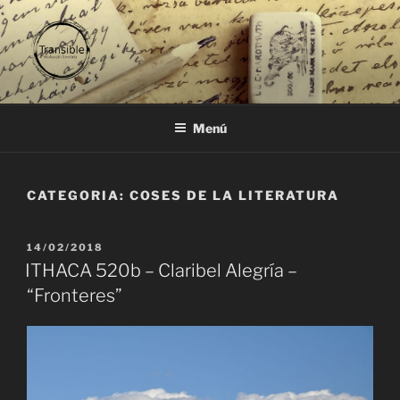
Vés
al
contingut
TRANSIBLE
traducció literària
Menú
CATEGORIA:
COSES DE LA LITERATURA
PUBLICAT
14/02/2018
A
ITHACA 520b – Claribel Alegría –
“Fronteres”