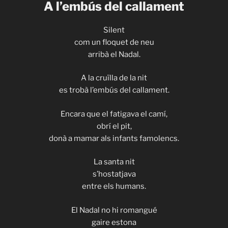
A l’embús del callament
Silent
com un floquet de neu
arribà el Nadal.
A la cruïlla de la nit
es trobà l’embús del callament.
Encara que el fatigava el camí,
obrí el pit,
donà a mamar als infants famolencs.
La santa nit
s’hostatjava
entre els humans.
El Nadal no hi romangué
gaire estona