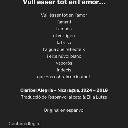
Vull ésser tot en l’amor…
Vull ésser tot en l’amor
l’amant
l’amada
el vertigen
la brisa
l’aigua que reflecteix
i eixe núvol blanc
vaporós
indecís
que ens cobreix un instant.
Claribel Alegría – Nicaragua, 1924 – 2018
Traducció de l’espanyol al català: Elija Lutze
Original en espanyol:
«ITHACA
Continua llegint