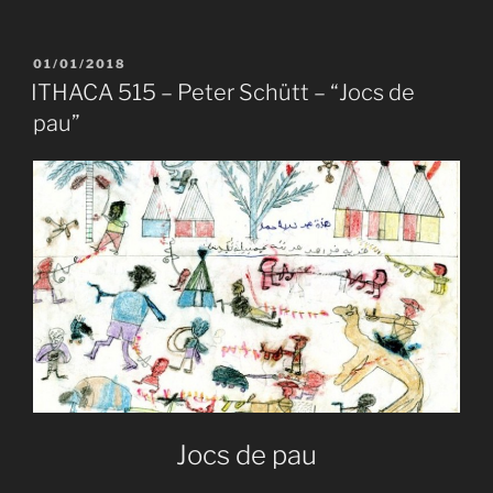
520a
–
Claribel
PUBLICAT
01/01/2018
A
Alegría
ITHACA 515 – Peter Schütt – “Jocs de
–
pau”
“Vull
ésser
tot
en
l’amor”»
Jocs de pau