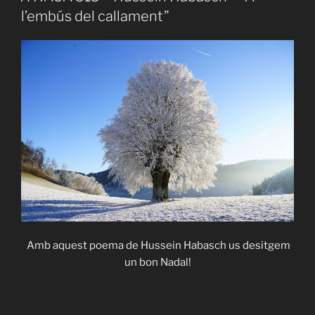
–
l’embús del callament”
“Jocs
de
pau”»
Amb aquest poema de Hussein Habasch us desitgem
un bon Nadal!