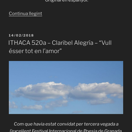
«ITHACA
Continua llegint
520b
–
Claribel
PUBLICAT
14/02/2018
A
Alegría
ITHACA 520a – Claribel Alegría – “Vull
–
ésser tot en l’amor”
“Fronteres”»
Com que havia estat convidat per tercera vegada a
l’excel·lent Festival Internacional de Poesia de Granada,