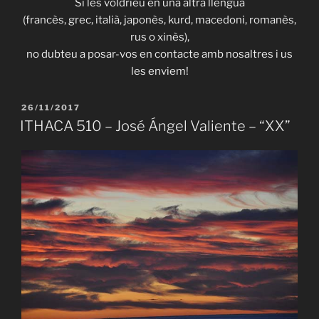
Si les voldríeu en una altra llengua
(francès, grec, italià, japonès, kurd, macedoni, romanès,
rus o xinès),
no dubteu a posar-vos en contacte amb nosaltres i us
les enviem!
PUBLICAT
26/11/2017
A
ITHACA 510 – José Ángel Valiente – “XX”