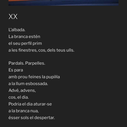
XX
L’albada.
La branca estén
el seu perfil prim
a les finestres, cos, dels teus ulls.
Pardals. Parpelles.
Es para
amb prou feines la pupil·la
a la llum esbossada.
Advé, advens,
cos, el dia.
Podria el dia aturar-se
a la branca nua,
ésser sols el despertar.