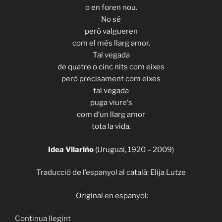
o en foren nou.
No sé
però valgueren
com el més llarg amor.
Tal vegada
de quatre o cinc nits com eixes
però precisament com eixes
tal vegada
puga viure‘s
com d‘un llarg amor
tota la vida.
Idea Vilariño
(Uruguai, 1920 – 2009)
Traducció de l’espanyol al català: Elija Lutze
Original en espanyol:
«ITHACA
Continua llegint