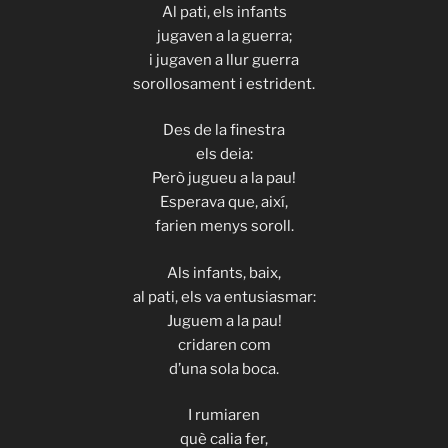
Al pati, els infants
jugaven a la guerra;
i jugaven a llur guerra
sorollosament i estrident.
Des de la finestra
els deia:
Però jugueu a la pau!
Esperava que, així,
farien menys soroll.
Als infants, baix,
al pati, els va entusiasmar:
Juguem a la pau!
cridaren com
d’una sola boca.
I rumiaren
què calia fer,