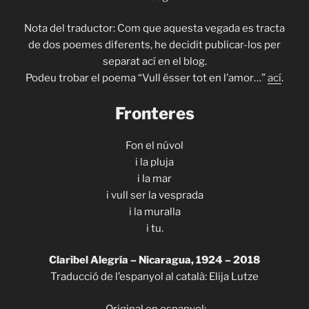
Nota del traductor: Com que aquesta vegada es tracta
de dos poemes diferents, he decidit publicar-los per
separat ací en el blog.
Podeu trobar el poema “Vull ésser tot en l’amor…”
ací
.
Fronteres
Fon el núvol
i la pluja
i la mar
i vull ser la vesprada
i la muralla
i tu.
Claribel Alegría – Nicaragua, 1924 – 2018
Traducció de l’espanyol al català: Elija Lutze
Original en espanyol: