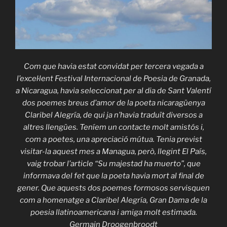
Com que havia estat convidat per tercera vegada a
l’excel·lent Festival Internacional de Poesia de Granada,
a Nicaragua, havia seleccionat per al dia de Sant Valentí
dos poemes breus d’amor de la poeta nicaragüenya
Claribel Alegría, de qui ja n’havia traduït diversos a
altres llengües. Teníem un contacte molt amistós i,
com a poetes, una apreciació mútua. Tenia previst
visitar-la aquest mes a Managua, però, llegint El País,
vaig trobar l’article “Su majestad ha muerto”, que
informava del fet que la poeta havia mort al final de
gener. Que aquests dos poemes formosos servisquen
com a homenatge a Claribel Alegría, Gran Dama de la
poesia llatinoamericana i amiga molt estimada.
Germain Droogenbroodt