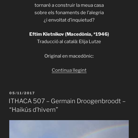
tornaré a construir la meua casa
sobre els fonaments de l’alegria
¿i envoltat d’inquietud?
Eftim Kletnikov (Macedònia, *1946)
Traducció al català: Elija Lutze
Original en macedònic:
«ITHACA
Continua llegint
508
–
Eftim
PUBLICAT
05/11/2017
A
Kletnikov
ITHACA 507 – Germain Droogenbroodt –
–
“Haikús d’hivern”
“Reencarnació”»