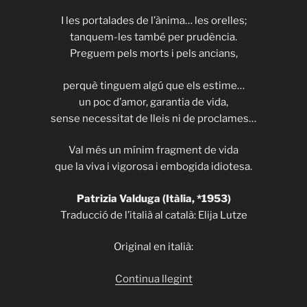
I les portalades de l’ànima… les orelles;
tanquem-les també per prudència.
Preguem pels morts i pels ancians,
perquè tinguem algú que els estime…
un poc d’amor, garantia de vida,
sense necessitat de lleis ni de proclames…
Val més un mínim fragment de vida
que la viva i vigorosa i embogida idiotesa.
Patrizia Valduga (Itàlia, *1953)
Traducció de l’italià al català: Elija Lutze
Original en italià:
«ITHACA
Continua llegint
509