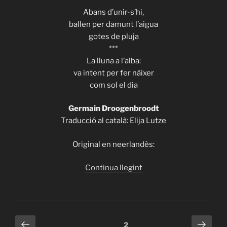
Abans d’unir-s’hi,
ballen per damunt l’aigua
gotes de pluja
***
La lluna a l’alba:
va intent per fer nàixer
com sol el dia
Germain Droogenbroodt
Traducció al català: Elija Lutze
Original en neerlandès:
«ITHACA
Continua llegint
507
–
Germain
Droogenbroodt
Paginació
Pàgina
Pàgi
Pàgina
2