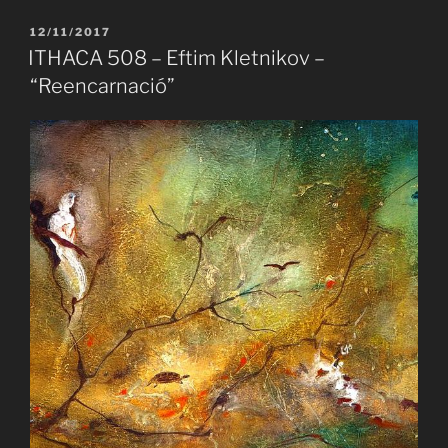
–
Patrizia
PUBLICAT
12/11/2017
A
Valduga
ITHACA 508 – Eftim Kletnikov –
–
“Reencarnació”
“Els
ulls
són
les
portes
de
la
ment”»