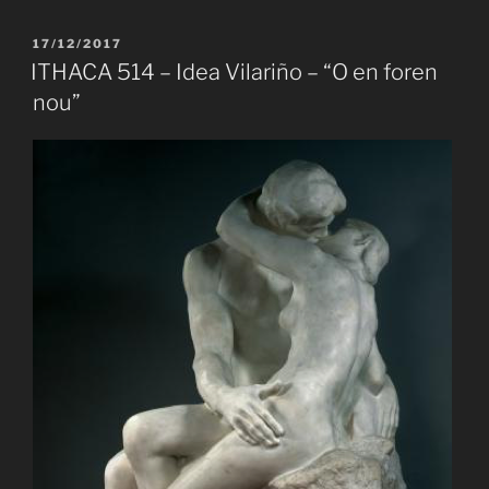
–
Hussein
PUBLICAT
17/12/2017
A
Habasch
ITHACA 514 – Idea Vilariño – “O en foren
–
nou”
“A
l’embús
del
callament”»