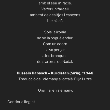
amb el seu miracle.
Va fer un fardell
amb tot de desitjos i cançons
i se n’anà.
Sols la ironia
no se la pogué endur.
Com un adorn
la va penjar
a les branques
dels arbres de Nadal.
Hussein Habasch – Kurdistan (Síria), *1948
Traducció de l’alemany al català: Elija Lutze
Original en alemany:
«ITHACA
Continua llegint
513