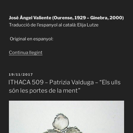
José Ángel Valiente (Ourense, 1929 – Ginebra, 2000)
Traducció de l’espanyol al català: Elija Lutze
Original en espanyol:
«ITHACA
Continua llegint
510
–
José
PUBLICAT
19/11/2017
A
Ángel
ITHACA 509 – Patrizia Valduga – “Els ulls
Valiente
són les portes de la ment”
–
“XX”»