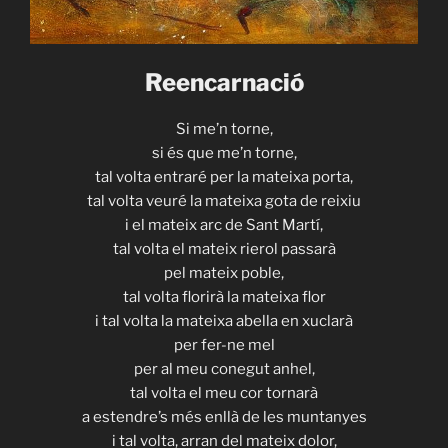
Reencarnació
Si me’n torne,
si és que me’n torne,
tal volta entraré per la mateixa porta,
tal volta veuré la mateixa gota de reixiu
i el mateix arc de Sant Martí,
tal volta el mateix rierol passarà
pel mateix poble,
tal volta florirà la mateixa flor
i tal volta la mateixa abella en xuclarà
per fer-ne mel
per al meu conegut anhel,
tal volta el meu cor tornarà
a estendre’s més enllà de les muntanyes
i tal volta, arran del mateix dolor,