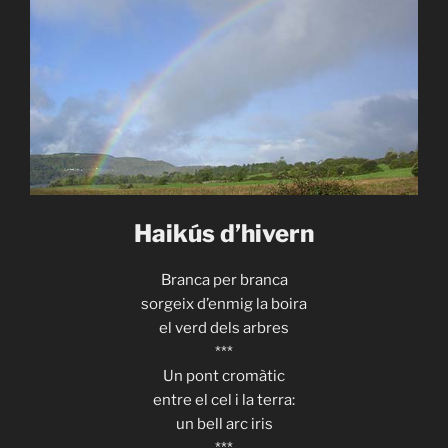
Haikús d’hivern
Branca per branca
sorgeix d’enmig la boira
el verd dels arbres
***
Un pont cromàtic
entre el cel i la terra:
un bell arc iris
***