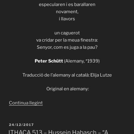
especularen i es barallaren
novament,
i llavors
un caguerot
va cridar per la meua finestra:
Senyor, com es juga a la pau?
Peter Schütt
(Alemany, *1939)
Traducció de l’alemany al català: Elija Lutze
Original en alemany:
«ITHACA
Continua llegint
515
–
Peter
PUBLICAT
24/12/2017
A
Schütt
ITHACA 513 – Hussein Habasch – “A