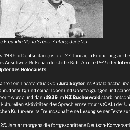
ne Freundin Maria Szécsi, Anfang der 30er
 1996 in Deutschland) ist der 27. Januar, in Erinnerung an di
rs Auschwitz-Birkenau durch die Rote Armee 1945, der
Inter
Opfer des Holocausts
.
 Jahren
ein Theaterstück von
Jura Soyfer
ins Katalanische übe
ann, der aufgrund seiner Ideen und Überzeugungen und sein
sperrt wurde und dann
1939
im
KZ Buchenwald
starb, entschi
kulturellen Aktivitäten des Sprachlernzentrums (CAL) der Un
hen Kulturvereins Freundschaft eine Lesung seiner Texte zu 
m 25. Januar morgens die fortgeschrittene Deutsch-Konversa