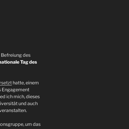
e Befreiung des
nationale Tag des
rsetzt
hatte, einem
es Engagement
ed ich mich, dieses
iversität und auch
veranstalten.
tionsgruppe, um das