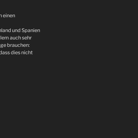
h einen
chland und Spanien
llem auch sehr
tage brauchen:
dass dies nicht