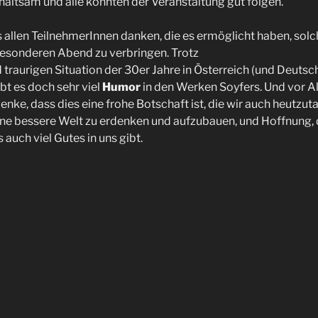
ltsam und alle konnten der Veranstaltung gut folgen.
 allen TeilnehmerInnen danken, die es ermöglicht haben, solc
besonderen Abend zu verbringen. Trotz
 traurigen Situation der 30er Jahre in Österreich (und Deuts
bt es doch sehr viel
Humor
in den Werken Soyfers. Und vor A
 denke, dass dies eine frohe Botschaft ist, die wir auch heutzu
ine bessere Welt zu erdenken und aufzubauen, und Hoffnung, 
 auch viel Gutes in uns gibt.