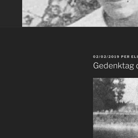
PUBLICAT
02/02/2019
PER
EL
A
Gedenktag d