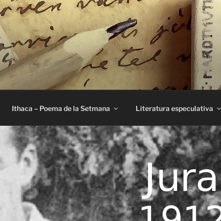
E
Ithaca – Poema de la Setmana
Literatura especulativa