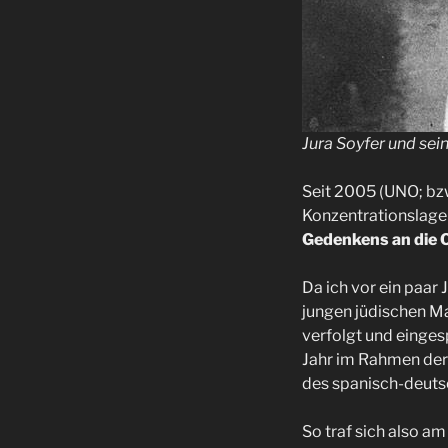
Jura Soyfer und sei
Seit 2005 (UNO; bzw.
Konzentrationslage
Gedenkens an die 
Da ich vor ein paar
jungen jüdischen M
verfolgt und einge
Jahr im Rahmen der 
des spanisch-deutsc
So traf sich also a