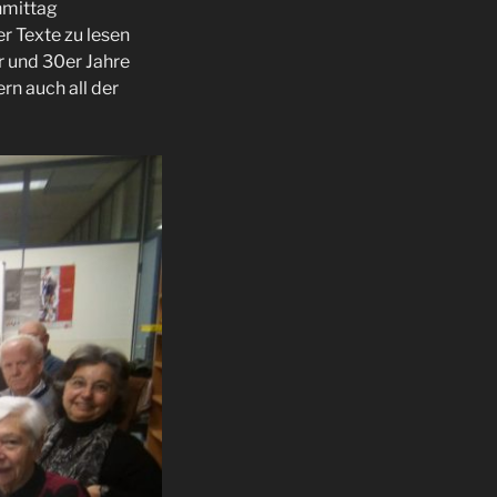
hmittag
r Texte zu lesen
r und 30er Jahre
rn auch all der