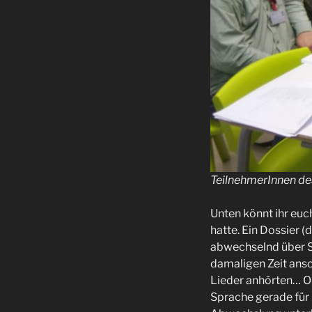
TeilnehmerInnen des
Unten könnt ihr euc
hatte. Ein Dossier (
abwechselnd über S
damaligen Zeit ans
Lieder anhörten… Ob
Sprache gerade für 