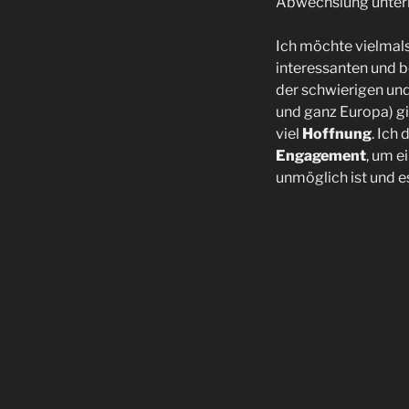
Abwechslung unterha
Ich möchte vielmals
interessanten und 
der schwierigen und
und ganz Europa) gi
viel
Hoffnung
. Ich
Engagement
, um e
unmöglich ist und es