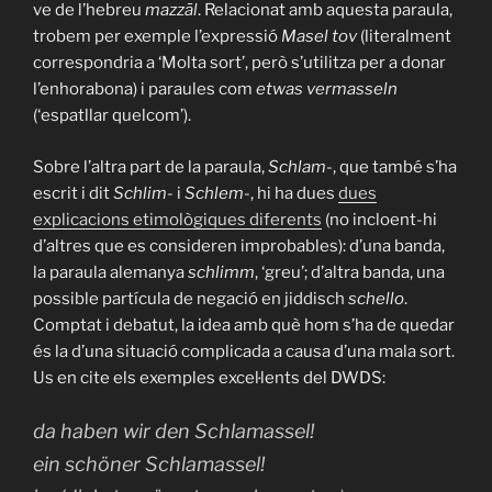
ve de l’hebreu
mazzāl
. Relacionat amb aquesta paraula,
trobem per exemple l’expressió
Masel tov
(literalment
correspondria a ‘Molta sort’, però s’utilitza per a donar
l’enhorabona) i paraules com
etwas vermasseln
(‘espatllar quelcom’).
Sobre l’altra part de la paraula,
Schlam-
, que també s’ha
escrit i dit
Schlim-
i
Schlem-
, hi ha dues
dues
explicacions etimològiques diferents
(no incloent-hi
d’altres que es consideren improbables): d’una banda,
la paraula alemanya
schlimm
, ‘greu’; d’altra banda, una
possible partícula de negació en jiddisch
schello
.
Comptat i debatut, la idea amb què hom s’ha de quedar
és la d’una situació complicada a causa d’una mala sort.
Us en cite els exemples exce
l·l
ents del DWDS:
da haben wir den Schlamassel!
ein schöner Schlamassel!