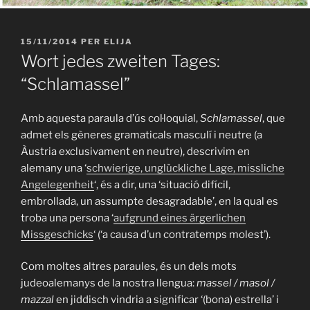
PUBLICAT
15/11/2014
PER
ELIJA
A
Wort jedes zweiten Tages:
“Schlamassel”
Amb aquesta paraula d’ús co
l·loquial
,
Schlamassel
, que
admet els gèneres gramaticals masculí i neutre (a
Àustria exclusivament en neutre), descrivim en
alemany una ‘
s
chwierige, unglückliche Lage, missliche
Angelegenheit
‘, és a dir, una ‘
situació difícil,
embrollada, un assumpte desagradable’, en la qual es
troba una persona ‘
aufgrund eines ärgerlichen
Missgeschicks
‘ (‘a causa d’un contratemps molest’).
Com moltes altres paraules, és un dels mots
judeoalemanys de la nostra llengua:
massel / masol /
mazzal
en jiddisch vindria a significar ‘(bona) estrella’ i