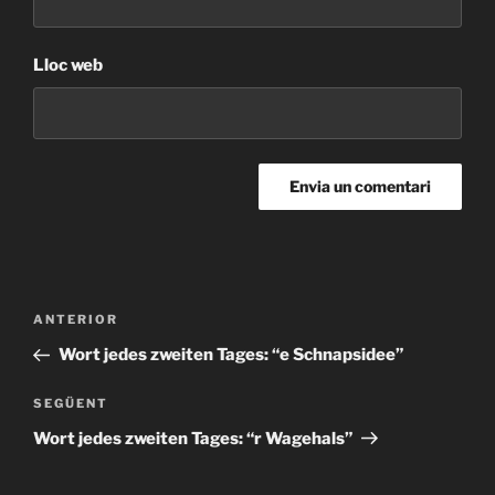
Lloc web
Navegació
Entrada
ANTERIOR
d'entrades
anterior
Wort jedes zweiten Tages: “e Schnapsidee”
Entrada
SEGÜENT
següent
Wort jedes zweiten Tages: “r Wagehals”