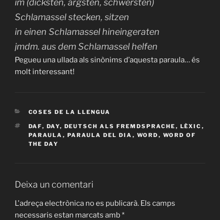
im (dicksten, ärgsten, schwersten)
Schlamassel stecken, sitzen
in einen Schlamassel hineingeraten
jmdm. aus dem Schlamassel helfen
Pegueu una ullada als sinònims d’aquesta paraula… és
molt interessant!
CATEGORIES
COSES DE LA LLENGUA
ETIQUETES
DAF
,
DAY
,
DEUTSCH ALS FREMDSPRACHE
,
LÈXIC
,
PARAULA
,
PARAULA DEL DIA
,
WORD
,
WORD OF
THE DAY
Deixa un comentari
L'adreça electrònica no es publicarà.
Els camps
necessaris estan marcats amb
*