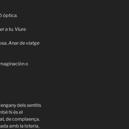
ió òptica.
er a tu.
Viure
osa.
Anar de viatge
 imaginación o
‘engany dels sentits
mbé hi és el
rat, de complaença.
nada amb la loteria,