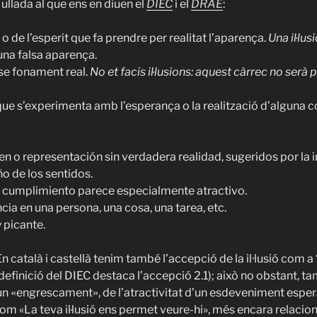
ullada al que ens en diuen el
DIEC
i el
DRAE
:
 o de l’esperit que fa prendre per realitat l’aparença.
Una il·lus
na falsa aparença.
se fonament real.
No et facis il·lusions: aquest càrrec no serà p
e s’experimenta amb l’esperança o la realització d’alguna c
en o representación sin verdadera realidad, sugeridos por la
o de los sentidos.
o cumplimiento parece especialmente atractivo.
ia en una persona, una cosa, una tarea, etc.
y picante.
En català i castellà tenim també l’accepció de la il
·
lusió com a 
a definició del DIEC destaca l’accepció 2.1); això no obstant, ta
’un
engrescament
, de l’atractivitat d’un esdeveniment espe
«
»
com «La teva il·lusió ens permet veure-hi», més encara relacio