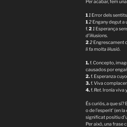
Per acabar, fem una 
1
1
Error dels sentits
1
2
Engany degut a u
f.
2
1
Esperança sen
d’il·lusions.
2
2
Engrescament qu
li fa molta il·lusió.
1.
f. Concepto, imag
causados por engañ
2.
f. Esperanza cuy
3.
f. Viva complacenc
4.
f.
Ret.
Ironía viva 
És curiós, a que sí? 
o de l’esperit’ (en l
significat positiu d
Per això, una frase 