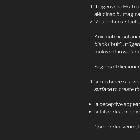
‘trügerische Hoffnun
al·lucinació, imagin
‘Zauberkunststück, 
Així mateix, sol a
blank
(‘buit’),
trüger
malaventurós d’aqu
Segons el diccionar
‘an instance of a w
surface to create th
‘a deceptive appear
‘a false idea or belie
Com podeu veure, ta