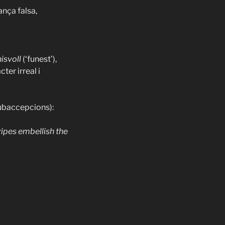
ança falsa,
isvoll
(‘funest’),
cter irreal i
subaccepcions):
ripes embellish the