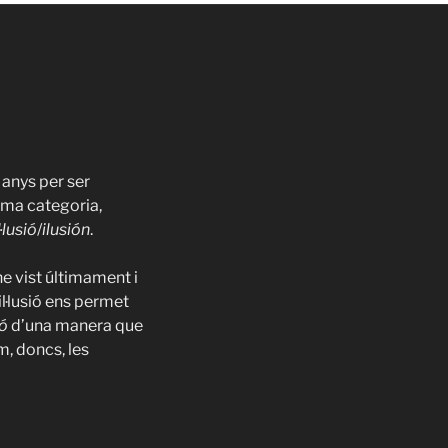
 anys per ser
tima categoria,
l·lusió
/
ilusión
.
he vist últimament i
il·lusió ens permet
ió
d’una manera que
m, doncs, les