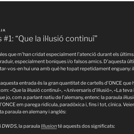
IJA
 #1: “Que la il·lusió continuï”
les que m’han cridat especialment l’atenció durant els últims
e traduir, especialment boniques i/o falsos amics. D’aquesta úl
tar-vos-en hui una amb què he topat repetidament enguany:
i
’aquesta entrada és la gran quantitat de cartells d’ONCE que 
 com:
Que la il·lusió continuï
niversaris d’il·lusió
,
La teva 
«
», «A
»
«
 que jo, com a parlant natiu de l’alemany, entenc la paraula
il·lus
d’ONCE em parega ridícula, paradòxica i, fins i tot, cínica. Veie
ta paraula en alemany i anglés:
i
DWDS
, la paraula
Illusion
té aquests dos significats: