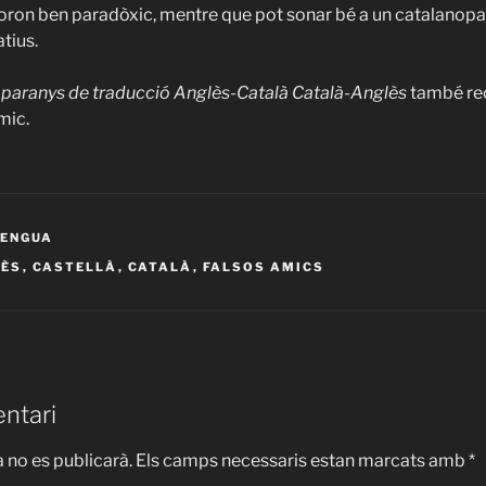
ron ben paradòxic, mentre que pot sonar bé a un catalanopa
tius.
 paranys de traducció Anglès-Català Català-Anglès
també rec
mic.
LENGUA
LÈS
,
CASTELLÀ
,
CATALÀ
,
FALSOS AMICS
ntari
 no es publicarà.
Els camps necessaris estan marcats amb
*