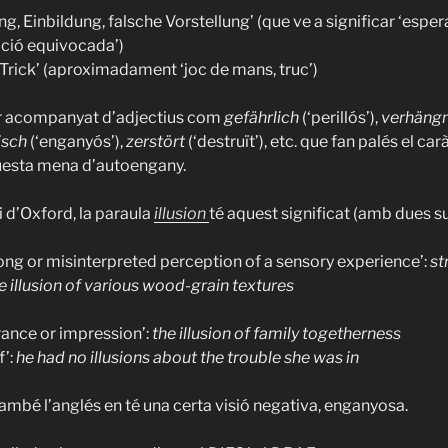
g, Einbildung, falsche Vorstellung’ (que ve a significar ‘esper
ació equivocada’)
Trick’ (aproximadament ‘joc de mans, truc’)
nar acompanyat d’adjectius com
gefährlich
(‘perillós’),
verhängn
isch
(‘enganyós’),
zerstört
(‘destruït’), etc. que fan palés el carà
esta mena d’autoengany.
i d’Oxford, la paraula
illusion
té aquest significat (amb dues 
rong or misinterpreted perception of a sensory experience’:
st
e illusion of various wood-grain textures
ance or impression’:
the illusion of family togetherness
f’:
he had no illusions about the trouble she was in
mbé l’anglés en té una certa visió negativa, enganyosa.