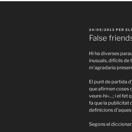
PUBLICAT
24/05/2013
PER
EL
A
False friends
Hi ha diverses parau
inusuals, difícils d
m’agradaria presen
El punt de partida d
que afirmen coses
veure-hi
…; i el fet
»
fa que la publicitat 
definicions d’aques
Segons el diccionar