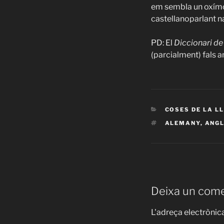
em sembla un oxímo
castellanoparlant na
PD: El
Diccionari de
(parcialment) fals a
CATEGORIES
COSES DE LA L
ETIQUETES
ALEMANY
,
ANG
Deixa un come
L'adreça electrònica