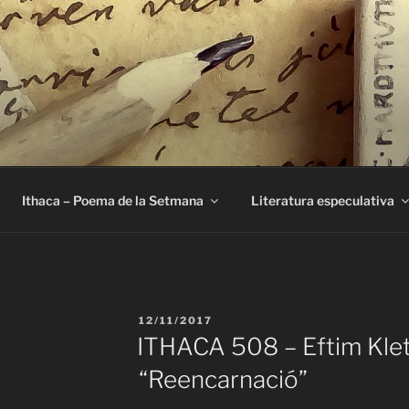
E
Ithaca – Poema de la Setmana
Literatura especulativa
PUBLICAT
12/11/2017
A
ITHACA 508 – Eftim Klet
“Reencarnació”