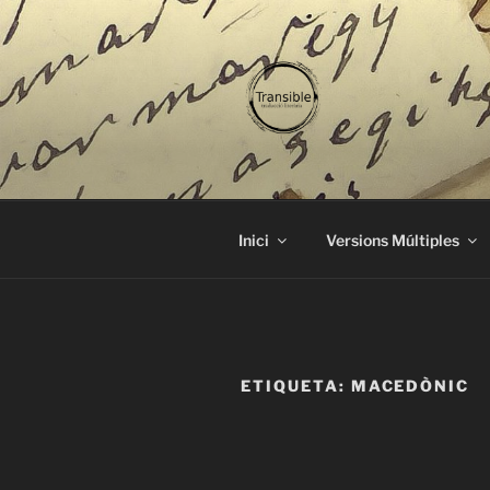
Vés
al
contingut
TRANSIBL
traducció literària
Inici
Versions Múltiples
ETIQUETA:
MACEDÒNIC