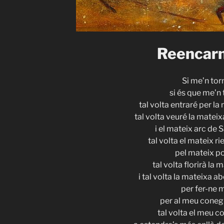
Reencarn
Si me’n tor
si és que me’n 
tal volta entraré per la
tal volta veuré la mateix
i el mateix arc de 
tal volta el mateix r
pel mateix po
tal volta florirà la 
i tal volta la mateixa a
per fer-ne 
per al meu conegu
tal volta el meu c