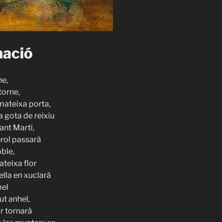
ació
ne,
torne,
 mateixa porta,
a gota de reixiu
Sant Martí,
ierol passarà
ble,
mateixa flor
bella en xuclarà
mel
t anhel,
or tornarà