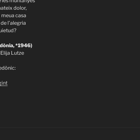
e les muntanyes
mateix dolor,
la meua casa
de l’alegria
quietud?
dònia, *1946)
 Elija Lutze
edònic:
«ITHACA
gint
508
–
Eftim
Kletnikov
–
“Reencarnació”»