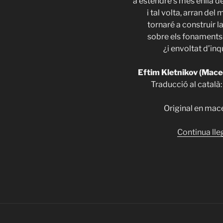
a estendre’s més enllà d
i tal volta, arran del 
tornaré a construir 
sobre els fonaments 
¿i envoltat d’in
Eftim Kletnikov (Mace
Traducció al català:
Original en mac
Continua lle