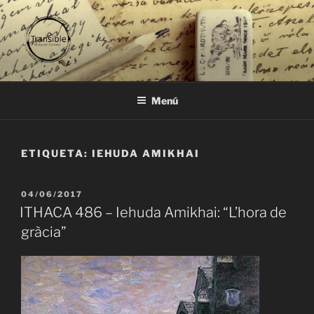
Vés
al
contingut
TRANSIBLE
traducció literària
Menú
ETIQUETA:
IEHUDA AMIKHAI
PUBLICAT
04/06/2017
A
ITHACA 486 – Iehuda Amikhai: “L’hora de
gràcia”