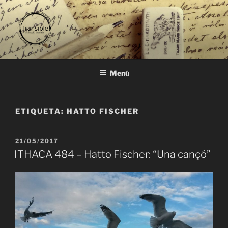
Vés
al
contingut
TRANSIBLE
traducció literària
Menú
ETIQUETA:
HATTO FISCHER
PUBLICAT
21/05/2017
A
ITHACA 484 – Hatto Fischer: “Una cançó”