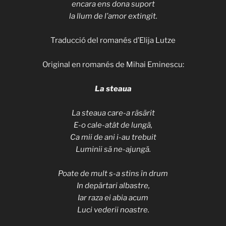
encara ens dona suport
la llum de l’amor extingit.
Traducció del romanés d’Elija Lutze
Original en romanés de Mihai Eminescu:
La steaua
La steaua care-a rãsãrit
E-o cale-atât de lungă,
Ca mii de ani i-au trebuit
Luminii sã ne-ajungă.
Poate de mult s-a stins în drum
In depărtari albastre,
Iar raza ei abia acum
Luci vederii noastre.