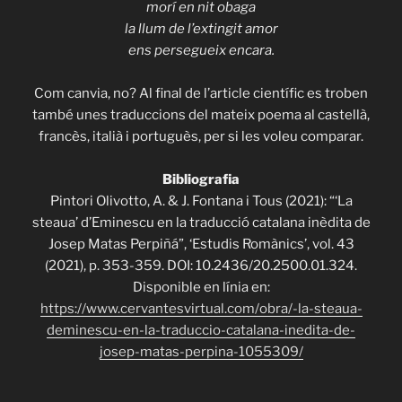
morí en nit obaga
la llum de l’extingit amor
ens persegueix encara.
Com canvia, no? Al final de l’article científic es troben
també unes traduccions del mateix poema al castellà,
francès, italià i portuguès, per si les voleu comparar.
Bibliografia
Pintori Olivotto, A. & J. Fontana i Tous (2021): “‘La
steaua’ d’Eminescu en la traducció catalana inèdita de
Josep Matas Perpiñá”, ‘Estudis Romànics’, vol. 43
(2021), p. 353-359. DOI: 10.2436/20.2500.01.324.
Disponible en línia en:
https://www.cervantesvirtual.com/obra/-la-steaua-
deminescu-en-la-traduccio-catalana-inedita-de-
josep-matas-perpina-1055309/