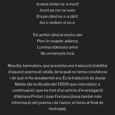
Icoana stelei ce-a murit
Incet pe cer se suie:
Era pe când nu s-a zărit,
Azi o vedem, si nu e.
Tot astfel când al nostru dor
Pieri în noapte-adânca,
Lumina stânsului amor
Ne urmarește încă.
Resulta, tanmateix, que ja existia una traducció (inèdita)
d’aquest poema al català, de la qual no tenia constància
i de què m’he assabentat ara. És la traducció de Josep
Matas (de la dècada del 1950!) que reproduïsc a
continuació i que he tret d’un article d’investigació
d’Adriana Pintori i Joan Fontana [dona també més
informació del poema i de l’autor; el teniu al final de
l’entrada].