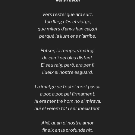
Vers l’estel
Vers l’estel que ara surt.
Tan llarg n’és el viatge,
que milers d’anys han calgut
perquè la llum ens n’arribe.
Potser, fa temps, s’extingí
de camí pel blau distant.
El seu raig, però, ara per fi
llueix el nostre esguard.
La imatge de l’estel mort passa
a poc a poc pel firmament:
hi era mentre hom no el mirava,
hui el veiem tot i ser inexistent.
Així, quan el nostre amor
fineix en la profunda nit,