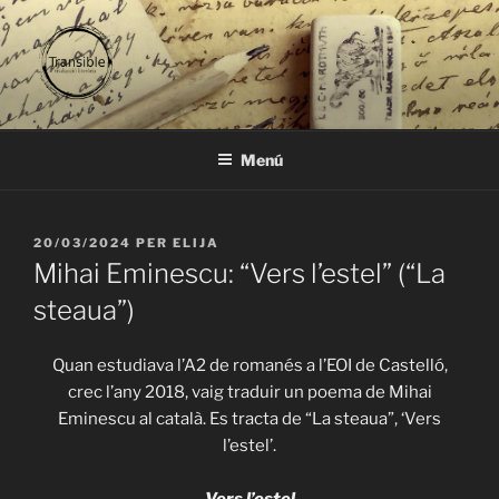
Vés
al
contingut
TRANSIBLE
traducció literària
Menú
PUBLICAT
20/03/2024
PER
ELIJA
A
Mihai Eminescu: “Vers l’estel” (“La
steaua”)
Quan estudiava l’A2 de romanés a l’EOI de Castelló,
crec l’any 2018, vaig traduir un poema de Mihai
Eminescu al català. Es tracta de “La steaua”, ‘Vers
l’estel’.