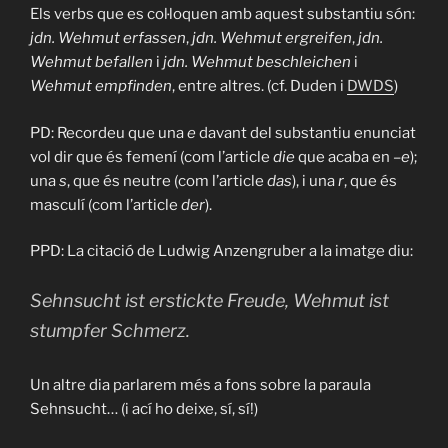
Els verbs que es col·loquen amb aquest substantiu són:
jdn. Wehmut erfassen
,
jdn. Wehmut ergreifen
,
jdn.
Wehmut befallen
i
jdn. Wehmut beschleichen
i
Wehmut empfinden
, entre altres. (cf. Duden i
DWDS
)
PD: Recordeu que una
e
davant del substantiu enunciat
vol dir que és femení (com l’article
die
que acaba en –
e
);
una
s
, que és neutre (com l’article
das
), i una
r
, que és
masculí (com l’article
der
).
PPD: La citació de Ludwig Anzengruber a la imatge diu:
Sehnsucht ist erstickte Freude, Wehmut ist
stumpfer Schmerz.
Un altre dia parlarem més a fons sobre la paraula
Sehnsucht… (i ací ho deixe, sí, sí!)