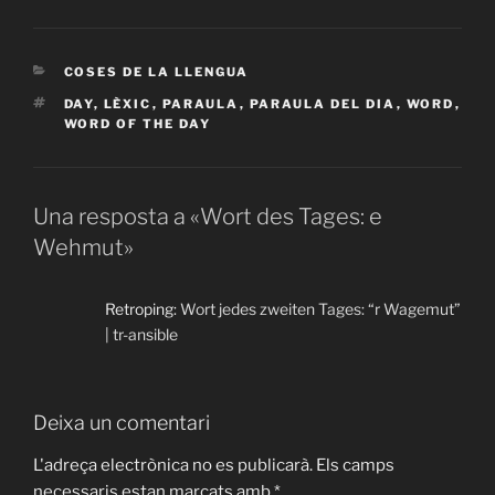
CATEGORIES
COSES DE LA LLENGUA
ETIQUETES
DAY
,
LÈXIC
,
PARAULA
,
PARAULA DEL DIA
,
WORD
,
WORD OF THE DAY
Una resposta a «Wort des Tages: e
Wehmut»
Retroping:
Wort jedes zweiten Tages: “r Wagemut”
| tr-ansible
Deixa un comentari
L'adreça electrònica no es publicarà.
Els camps
necessaris estan marcats amb
*