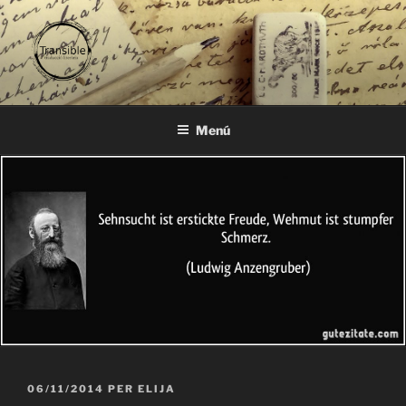
Vés
al
contingut
TRANSIBLE
traducció literària
Menú
PUBLICAT
06/11/2014
PER
ELIJA
A