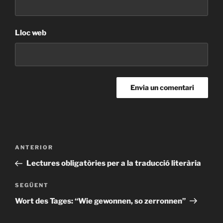
Lloc web
Navegació
Entrada
ANTERIOR
d'entrades
anterior
Lectures obligatòries per a la traducció literària
Entrada
SEGÜENT
següent
Wort des Tages: “Wie gewonnen, so zerronnen”