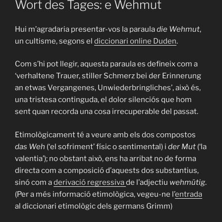
Wort des Tages: e Wehmut
Hui m’agradaria presentar-vos la paraula
die Wehmut
,
un cultisme, segons el
diccionari online Duden
.
Com s’hi pot llegir, aquesta paraula es defineix com a
‘verhaltene Trauer, stiller Schmerz bei der Erinnerung
an etwas Vergangenes, Unwiederbringliches’, això és,
una tristesa continguda, el dolor silenciós que hom
sent quan recorda una cosa irrecuperable del passat.
Etimològicament té a veure amb els dos compostos
das Weh
(‘el sofriment’ físic o sentimental) i
der Mut
(‘la
valentia’); no obstant això, ens ha arribat no de forma
directa com a composició d’aquests dos substantius,
sinó com a
derivació regressiva
de l’adjectiu
wehmütig
.
(Per a més informació etimològica, vegeu-ne l’
entrada
al diccionari etimològic dels germans Grimm)