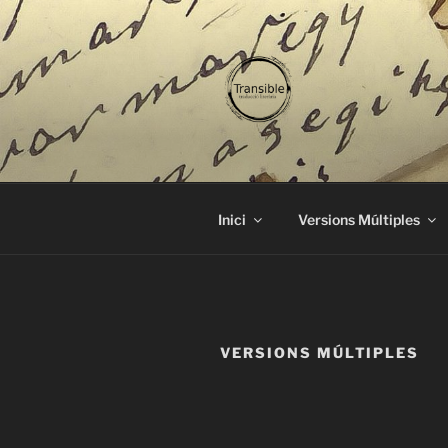
Vés
al
contingut
TRANSIBL
traducció literària
Inici
Versions Múltiples
VERSIONS MÚLTIPLES