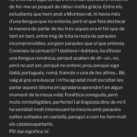
de fer-me un poquet de ràbia i molta gràcia. Entre els
estudiants que hem anat a Montserrat, hi havia més
d’una llengua que no entenia, però el que feia destacar
la manera de parlar de les tres xiques era el fet que de
tant en tant, entre mig de tota la resta de paraules
incomprensibles, sorgien paraules que sí que entenia.
Coneixeu la sensació? I dubtava i dubtava,
ha d’ésser
una llengua romànica, perquè acaben de dir «sí», no,
però no pot ser, perquè no entenc prou perquè siga
italià, portugués, romà, francés o una de les altres..
. Bé,
vaig al gra: era èuscar i m’ha agradat molt escoltar-les
parlar aquest idioma (m’agradaria aprendre’l en algun
moment de la meua vida). Fonètica coneguda, però
mots inintel·ligibles, perfecte! I al lingüista dins de mi li
ha semblat molt interessant la mescla amb paraules
soltes soltades en castellà, paregut a com ho fem molt
els catalanoparlants.
PD:
bai
significa ‘sí’.