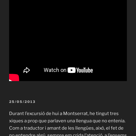
PUBLICAT
25/05/2013
A
Durant l’excursió de hui a Montserrat, he tingut tres
xiques a prop que parlaven una llengua que no entenia.
Com a traductor i amant de les llengües, això, el fet de
no entendre algú, sempre em crida l’atenció, a l’ensems