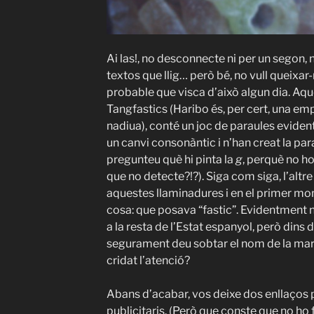
Ai las!, no desconnecte ni per un segon, n
textos que llig… però bé, no vull queixar
probable que visca d’això algun dia. Aq
Tangfastics (Haribo és, per cert, una em
nadiua), conté un joc de paraules eviden
un canvi consonàntic i n’han creat la pa
pregunteu què hi pinta la
g
, perquè no ho
que no detecte?!?). Siga com siga, l’altre 
aquestes llaminadures i en el primer mo
cosa: que posava “fastic”. Evidentment
a la resta de l’Estat espanyol, però dins 
segurament deu sobtar el nom de la marca
cridat l’atenció?
Abans d’acabar, vos deixe dos enllaços
publicitaris. (Però que conste que no ho