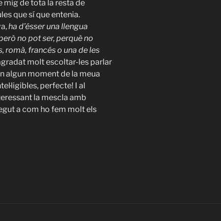
e mig de tota la resta de
es que sí que entenia.
va,
ha d’ésser una llengua
 però no pot ser, perquè no
, romà, francés o una de les
 agradat molt escoltar-les parlar
en algun moment de la meua
l·ligibles, perfecte! I al
interessant la mescla amb
regut a com ho fem molt els