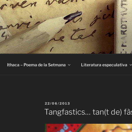
E
Ithaca – Poema de la Setmana
Literatura especulativa
PUBLICAT
22/06/2013
A
Tangfastics… tan(t de) fà