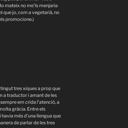
 Jo mateix no me’ls menjaria
i que jo, com a vegetarià, no
ls promocione.)
 tingut tres xiques a prop que
 a traductor i amant de les
, sempre em crida l’atenció, a
olta gràcia. Entre els
i havia més d’una llengua que
manera de parlar de les tres