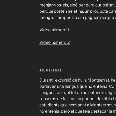
menjar-vos-els, sinó per pura curiositat.
perquè porten gelatina, un producte carn
menge, i tampoc no em paguen perquè e
Vídeo número 1
Vídeo número 2
PUBLICAT
25/05/2013
A
Durant l’excursió de hui a Montserrat, he
parlaven una llengua que no entenia. Com
llengües, això, el fet de no entendre algú
l’ensems de fer-me un poquet de ràbia i m
estudiants que hem anat a Montserrat, h
no entenia, però el que feia destacar la 