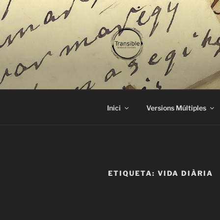
Vés
al
contingut
TRANSIBL
traducció literària
Inici
Versions Múltiples
ETIQUETA:
VIDA DIÀRIA