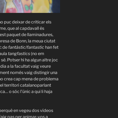
o puc deixar de criticar els
-me, que al capdavall és
uest paquet de llaminadures,
presa de Bonn, la meua ciutat
t: de
fantàstic
/
fantastic
han fet
raula
tangfastics
(no em
 sé. Potser hi ha algun altre joc
dia a la facultat vaig veure
ment només vaig distingir una
 no crea cap mena de problema
del territori catalanoparlant
… o sóc l’únic a qui li haja
 perquè en vegeu dos vídeos
 faig pas per animar-vos a