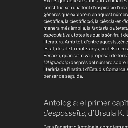
Així és que aquestes dues arts humanes v
constitueixen una font d’inspiració l’una 
gèneres que explorem en aquest número 
científica
, la
cientificció
, la
ciència-en-fi
manera més àmplia, la
fantasia
o
literat
especulativa
), totes les quals són fruit d
literatura. Amb tot, d’entre aquests gèner
estat, des de fa molts anys, un dels meus
Per això, quan se’m va proposar de torn
L’Aiguadolç
(després del
número sobre la
literària de l’
Institut d’Estudis Comarcals
pensar de seguida.
Antologia: el primer capít
desposseïts
, d’Ursula K.
Per a l’apartat d’Antologia, comptem am