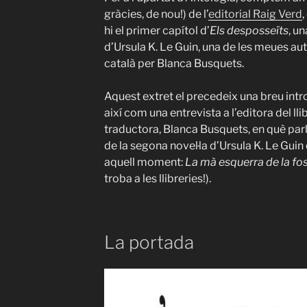
gràcies, de nou!) de l’
editorial Raig Verd
hi el primer capítol d’
Els desposseïts
, u
d’Ursula K. Le Guin, una de les meues aut
català per Blanca Busquets.
Aquest extret el precedeix una breu introd
així com una entrevista a l’editora del lli
traductora, Blanca Busquets, en què parl
de la segona novel·la d’Ursula K. Le Gui
aquell moment:
La mà esquerra de la fo
troba a les llibreries!).
La portada