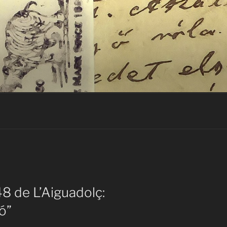
48 de L’Aiguadolç:
ió”