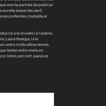
, que ens ha permès de publicar-
na novel·la (espectacular!)
ores preferides, traduïda al
ucció a la novel·la i a l’autora,
bre, Laura Huerga, i a la
en, entre molts altres temes,
n que tenien entre mans en
scor
(obra, per cert, que ja es