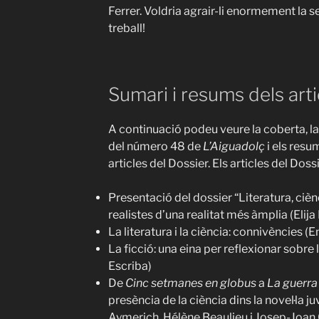
Ferrer. Voldria agrair-li enormement la se
treball!
Sumari i resums dels arti
A continuació podeu veure la coberta, la
del número 48 de
L’Aiguadolç
i els resu
articles del Dossier. Els articles del Doss
Presentació del dossier “Literatura, ciènc
realistes d’una realitat més àmplia (Elija
La literatura i la ciència: connivències 
La ficció: una eina per reflexionar sobre 
Escriba)
De
Cinc setmanes en globus
a
La guerra
presència de la ciència dins la novel·la ju
Aymerich, Hélène Beaulieu i Josep-Joan 