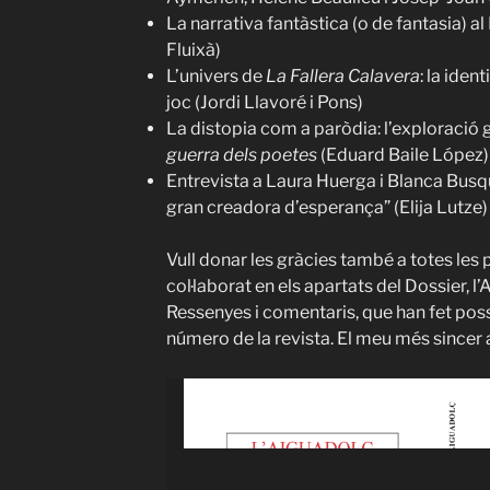
La narrativa fantàstica (o de fantasia) a
Fluixà)
L’univers de
La Fallera Calavera
: la iden
joc (Jordi Llavoré i Pons)
La distopia com a paròdia: l’exploració 
guerra dels poetes
(Eduard Baile López)
Entrevista a Laura Huerga i Blanca Busque
gran creadora d’esperança” (Elija Lutze)
Vull donar les gràcies també a totes les 
col·laborat en els apartats del Dossier, l’
Ressenyes i comentaris, que han fet poss
número de la revista. El meu més sincer