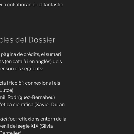
ua col·laboració i el fantàstic
cles del Dossier
 pàgina de crèdits, el sumari
ms (en català i en anglès) dels
ier són els següents:
ia i ficció”: connexions i els
 Lutze)
(Emili Rodríguez-Bernabeu)
l’ètica científica (Xavier Duran
 del foc
: reflexions entorn de la
venil del segle XIX (Sílvia
Centelles)