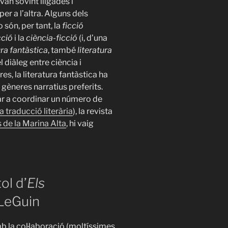
an sovint lligades i
per a l’altra. Alguns dels
són, per tant, la
ficció
cció
i la
ciència-ficció
(i, d’una
ura fantàstica
, també
literatura
el diàleg entre ciència i
es, la literatura fantàstica ha
 gèneres narratius preferits.
ar a coordinar un número de
 traducció literària
), la revista
 de la Marina Alta
, hi vaig
ol d’
Els
 LeGuin
b la col·laboració (moltíssimes