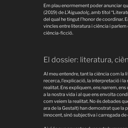
Em plau enormement poder anunciar que
(2019) de
L’Aiguadolç
, amb títol “Literat
del qual he tingut l’honor de coordinar. 
vincles entre literatura i ciència i parlem 
ciència-ficció.
El dossier: literatura, cièn
Al meu entendre, tant la ciència com la l
recerca, l’explicació, la interpretació i la
realitat. Ens expliquem, ens narrem, en
a la nostra vida i al que ens envolta con
com veiem la realitat. No és debades qu
ara de la Gestalt) han demostrat que la 
innocent, sinó subjectiva i carregada de c