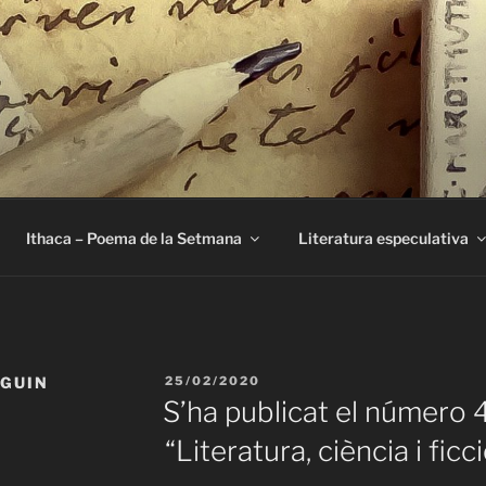
E
Ithaca – Poema de la Setmana
Literatura especulativa
PUBLICAT
 GUIN
25/02/2020
A
S’ha publicat el número 
“Literatura, ciència i ficc