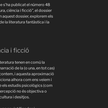
 s’ha publicat el número 48
ura, ciència i ficció”, el dossier
En aquest dossier, explorem els
de la literatura fantàstica i la
cia i ficció
iteratura tenen en comú la
 narració de la (o una, en tot cas)
s contem, i aquesta aproximació
diciona alhora com ens veiem i
e els estudis psicològics (com
percepció no és objectiva o
ultura i desitjos.