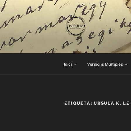
Vés
al
contingut
TRANSIBL
traducció literària
Inici
Versions Múltiples
ETIQUETA:
URSULA K. LE