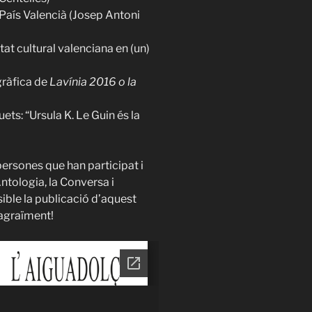
l País Valencià (Josep Antoni
titat cultural valenciana en (un)
gràfica de
Lavínia 2016 o la
ts: “Ursula K. Le Guin és la
persones que han participat i
Antologia, la Conversa i
ible la publicació d’aquest
 agraïment!