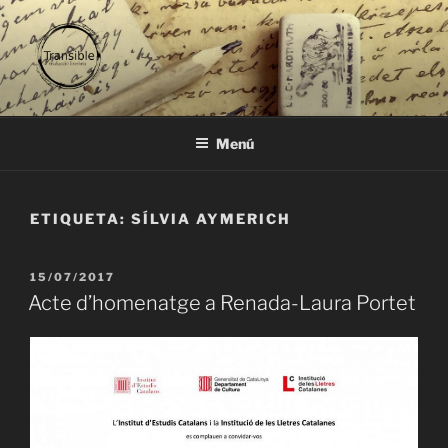
Vés
al
contingut
TRANSIBLE
traducció literària
Menú
ETIQUETA:
SÍLVIA AYMERICH
PUBLICAT
15/07/2017
A
Acte d’homenatge a Renada-Laura Portet