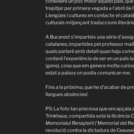
coneixeré un poc millor aquest país, que 
trepitjar per primera vegada a l’abril de 
Llengües i cultures en contacte: el català
culturals mitjançant traduccions literàri
A Bucarest s’imparteix una sèrie d’assign
catalanes, impartides pel professor mall
quals parlaré amb detall quan haja com
contaré l’experiència de ser en un país l
(gens), cosa que em genera molta curios
estat a països on podia comunicar-me.
Fins a la pròxima, que he d’acabar de pre
llargues absències!
PS: La foto tan preciosa que encapçala 
Trinkhaus, compartida sota la llicència
Memorialul Renaşterii
(‘Memorial del R
revolució contra la dictadura de Ceauses