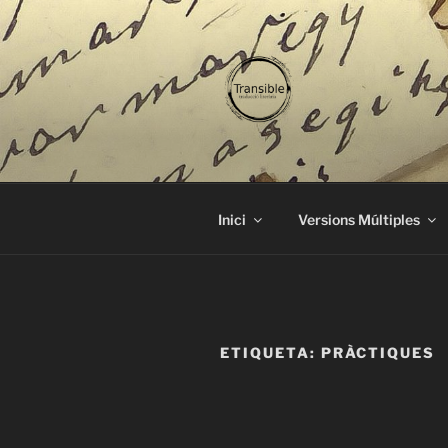
Vés
al
contingut
TRANSIBL
traducció literària
Inici
Versions Múltiples
ETIQUETA:
PRÀCTIQUES