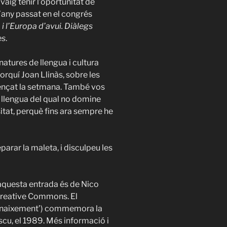
vaig tenir l’oportunitat de
l’any passat en el congrés
 i l’Europa d’avui. Diàlegs
es
.
atures de llengua i cultura
orquí Joan Llinàs, sobre les
ençat la setmana. També vos
a llengua del qual no domine
itat, perquè fins ara sempre he
parar la maleta, i disculpeu les
aquesta entrada és de Nico
 Creative Commons. El
enaixement’) commemora la
cu, el 1989. Més informació i