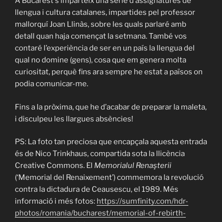
A Bucarest s’imparteix una sèrie d’assignatures de
llengua i cultura catalanes, impartides pel professor
mallorquí Joan Llinàs, sobre les quals parlaré amb
detall quan haja començat la setmana. També vos
contaré l’experiència de ser en un país la llengua del
qual no domine (gens), cosa que em genera molta
curiositat, perquè fins ara sempre he estat a països on
podia comunicar-me.
Fins a la pròxima, que he d’acabar de preparar la maleta,
i disculpeu les llargues absències!
PS: La foto tan preciosa que encapçala aquesta entrada
és de Nico Trinkhaus, compartida sota la llicència
Creative Commons. El
Memorialul Renaşterii
(‘Memorial del Renaixement’) commemora la revolució
contra la dictadura de Ceausescu, el 1989. Més
informació i més fotos:
https://sumfinity.com/hdr-
photos/romania/bucharest/memorial-of-rebirth-