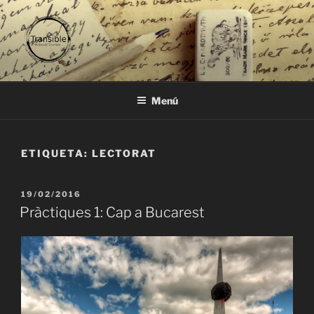
Vés
al
contingut
TRANSIBLE
traducció literària
Menú
ETIQUETA:
LECTORAT
PUBLICAT
19/02/2016
A
Pràctiques 1: Cap a Bucarest