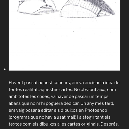
Havent passat aquest concurs, em va encisar la idea de
fer-les realitat, aquestes cartes. No obstant això, com
amb totes les coses, va haver de passar un temps
abans que no m’hi poguera dedicar. Un any més tard,
em vaig posar a editar els dibuixos en Photoshop
(programa que no havia usat mai!) i a afegir tant els
textos com els dibuixos a les cartes originals. Després,