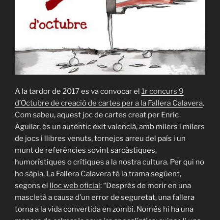
A la tardor de 2017 es va convocar el
1r concurs 9
d’Octubre de creació de cartes per a la Fallera Calavera
.
Com sabeu, aquest joc de cartes creat per Enric
Aguilar, és un autèntic èxit valencià, amb milers i milers
de jocs i llibres venuts, tornejos arreu del país i un
munt de referències sovint sarcàstiques,
humorístiques o crítiques a la nostra cultura. Per qui no
ho sàpia, La Fallera Calavera té la trama següent,
segons el
lloc web oficial
: “Després de morir en una
mascletà a causa d’un error de seguretat, una fallera
torna a la vida convertida en zombi. Només hi ha una