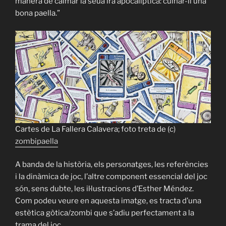
manera de calmar la seua ira apocalíptica: cuinar-li una
bona paella.”
Cartes de La Fallera Calavera; foto treta de (c)
zombipaella
A banda de la història, els personatges, les referències
i la dinàmica de joc, l’altre component essencial del joc
són, sens dubte, les il·lustracions d’Esther Méndez.
Com podeu veure en aquesta imatge, es tracta d’una
estètica gòtica/zombi que s’adiu perfectament a la
trama del joc.