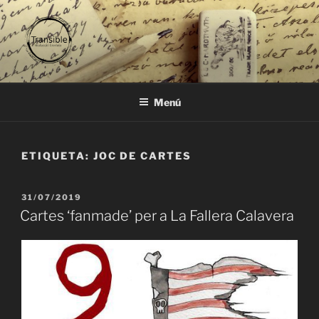
Vés
al
contingut
TRANSIBLE
traducció literària
Menú
ETIQUETA:
JOC DE CARTES
PUBLICAT
31/07/2019
A
Cartes ‘fanmade’ per a La Fallera Calavera