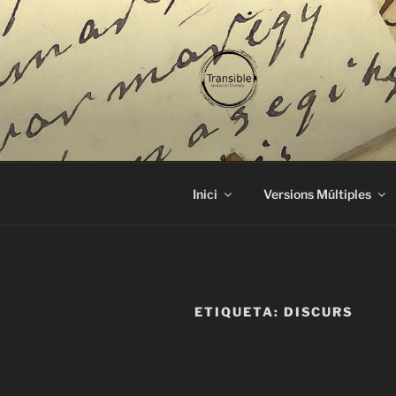
Vés
al
contingut
TRANSIBL
traducció literària
Inici
Versions Múltiples
ETIQUETA:
DISCURS