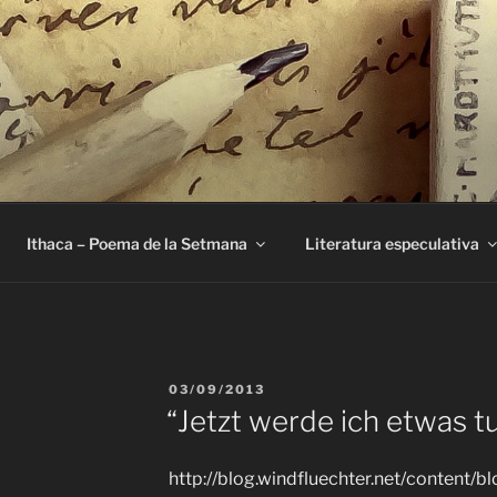
E
Ithaca – Poema de la Setmana
Literatura especulativa
PUBLICAT
03/09/2013
A
“Jetzt werde ich etwas tu
http://blog.windfluechter.net/content/b