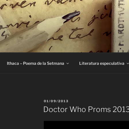
E
Ithaca – Poema de la Setmana
Literatura especulativa
PUBLICAT
01/09/2013
A
Doctor Who Proms 201