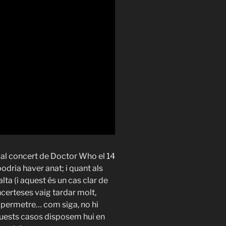
al concert de Doctor Who el 14
podria haver anat; i quant als
alta (i aquest és un cas clar de
incerteses vaig tardar molt,
a permetre… com siga, no hi
quests casos disposem hui en