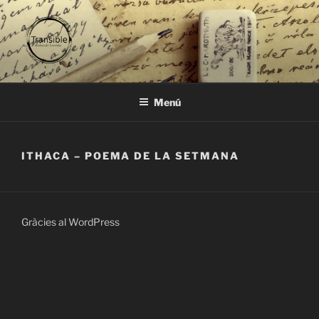
Vés
al
contingut
TRANSIBLE
traducció literària
Menú
ITHACA – POEMA DE LA SETMANA
Gràcies al WordPress